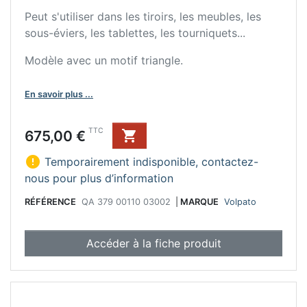
Peut s'utiliser dans les tiroirs, les meubles, les
sous-éviers, les tablettes, les tourniquets...
Modèle avec un motif triangle.
En savoir plus ...
Prix
TTC
675,00 €


Temporairement indisponible, contactez-
nous pour plus d’information
RÉFÉRENCE
QA 379 00110 03002
|
MARQUE
Volpato
Accéder à la fiche produit