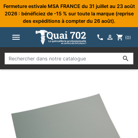
Fermeture estivale MSA FRANCE du 31 juillet au 23 août
2026 : bénéficiez de -15 % sur toute la marque (reprise
des expéditions à compter du 26 août).



shopping_cart
(0)
