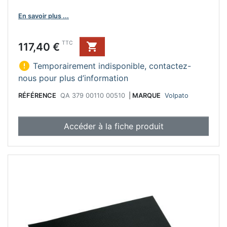
En savoir plus ...
Prix
TTC
117,40 €


Temporairement indisponible, contactez-
nous pour plus d’information
RÉFÉRENCE
QA 379 00110 00510
|
MARQUE
Volpato
Accéder à la fiche produit