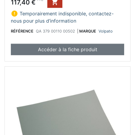
Prix
117,40 €


Temporairement indisponible, contactez-
nous pour plus d’information
RÉFÉRENCE
QA 379 00110 00502
|
MARQUE
Volpato
Accéder à la fiche produit