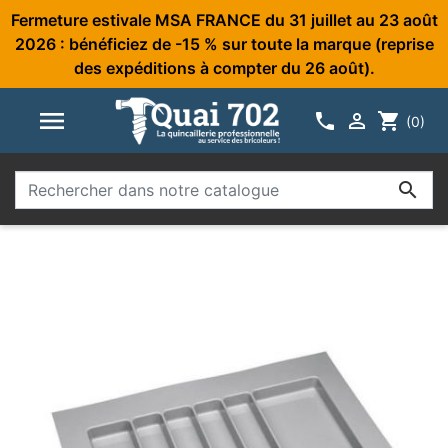
Fermeture estivale MSA FRANCE du 31 juillet au 23 août
2026 : bénéficiez de -15 % sur toute la marque (reprise
des expéditions à compter du 26 août).



shopping_cart
(0)
