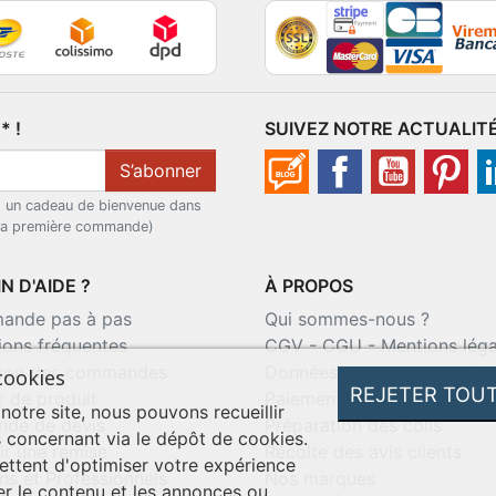
 !
SUIVEZ NOTRE ACTUALIT
S’abonner
t un cadeau de bienvenue dans
 la première commande)
N D'AIDE ?
À PROPOS
nde pas à pas
Qui sommes-nous ?
ions fréquentes
CGV
-
CGU
-
Mentions léga
ison des commandes
Données personnelles
-
Co
cookies
REJETER TOU
r de produit
Paiement sécurisé
 notre site, nous pouvons recueillir
de de devis
Préparation des colis
 concernant via le dépôt de cookies.
ir une remise
Récolte des avis clients
ttent d'optimiser votre expérience
ns et Professionnels
Nos marques
er le contenu et les annonces ou