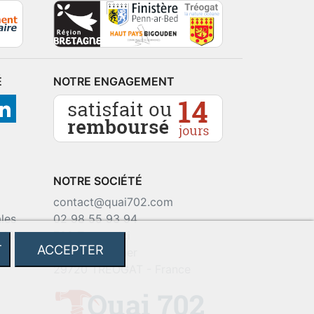
É
NOTRE ENGAGEMENT
NOTRE SOCIÉTÉ
contact@quai702.com
les
02 98 55 93 94
okies
702 Tourne-Ici
T
ACCEPTER
Route de la mer
29720 TREOGAT - France