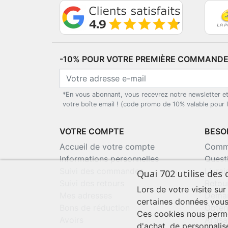
-10% POUR VOTRE PREMIÈRE COMMANDE*
*En vous abonnant, vous recevrez notre newsletter e
votre boîte email ! (code promo de 10% valable pour
VOTRE COMPTE
BESOI
Accueil de votre compte
Comma
Informations personnelles
Quest
Suivi des commandes
Livra
Quai 702 utilise des 
Suivi des retours
Retou
Lors de votre visite sur
Mes adresses
Deman
certaines données vous
Bons de réduction
Obten
Ces cookies nous perme
Avoirs
Artisa
d'achat, de personnalis