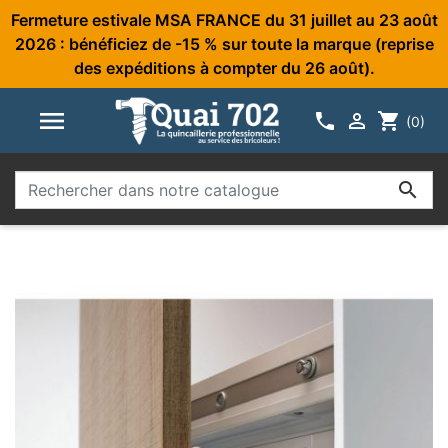
Fermeture estivale MSA FRANCE du 31 juillet au 23 août
2026 : bénéficiez de -15 % sur toute la marque (reprise
des expéditions à compter du 26 août).



shopping_cart
(0)
