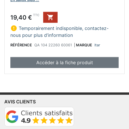
Prix
TTC
19,40 €


Temporairement indisponible, contactez-
nous pour plus d’information
RÉFÉRENCE
QA 104 22260 60061
|
MARQUE
Itar
Accéder à la fiche produit
AVIS CLIENTS