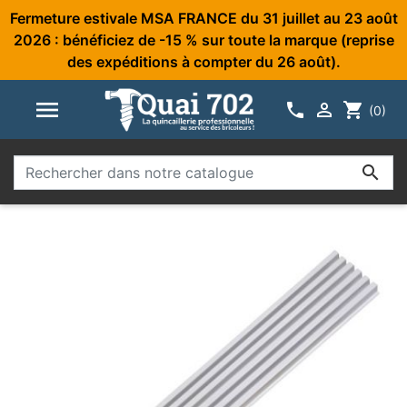
Fermeture estivale MSA FRANCE du 31 juillet au 23 août
2026 : bénéficiez de -15 % sur toute la marque (reprise
des expéditions à compter du 26 août).



shopping_cart
(0)
