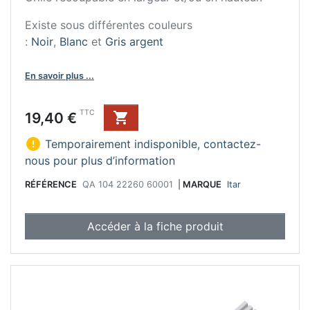
Existe sous différentes couleurs
:
Noir
,
Blanc
et
Gris argent
En savoir plus ...
Prix
TTC
19,40 €


Temporairement indisponible, contactez-
nous pour plus d’information
RÉFÉRENCE
QA 104 22260 60001
|
MARQUE
Itar
Accéder à la fiche produit