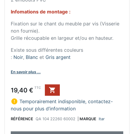
Infomations de montage :
Fixation sur le chant du meuble par vis (Visserie
non fournie).
Grille récoupable en largeur et/ou en hauteur.
Existe sous différentes couleurs
:
Noir
,
Blanc
et
Gris argent
En savoir plus ...
Prix
TTC
19,40 €


Temporairement indisponible, contactez-
nous pour plus d’information
RÉFÉRENCE
QA 104 22260 60002
|
MARQUE
Itar