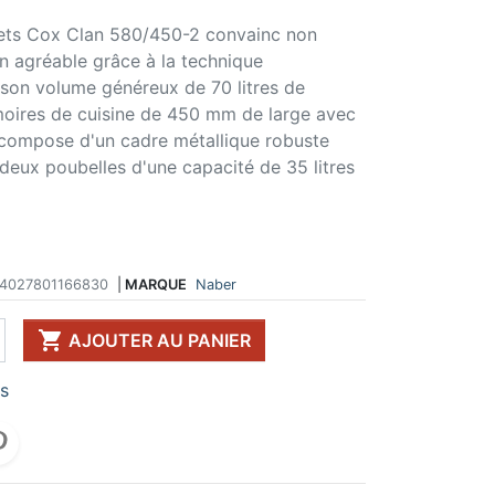
hets Cox Clan 580/450-2 convainc non
 DE TABLE ET
ERIE ET FIXATION
ÉVIER ET MITIGEUR
CK
e vis
Evier et cuve
on agréable grâce à la technique
 de table
u
Mitigeur
 son volume généreux de 70 litres de
pour plan de travail
ent d'assemblage
Vidange
rmoires de cuisine de 450 mm de large avec
 télescopique
on et excentrique
Bacs et accessoires
e compose d'un cadre métallique robuste
ssoires pour pied
llon
Distributeur à savon
 deux poubelles d'une capacité de 35 litres
Broyeur de déchets
Egouttoir à vaisselle
Produit d'entretien
IR EN KIT
UFFE-EAU SOUS ÉVIER
4027801166830
|
MARQUE
Naber
ESSOIRES POUR ÉLECTROMÉNAGER

AJOUTER AU PANIER
rs