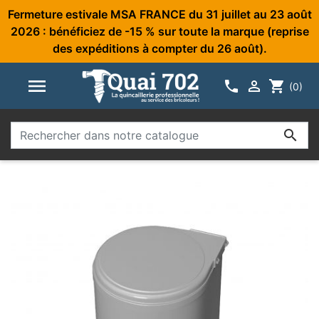
Fermeture estivale MSA FRANCE du 31 juillet au 23 août
2026 : bénéficiez de -15 % sur toute la marque (reprise
des expéditions à compter du 26 août).



shopping_cart
(0)
