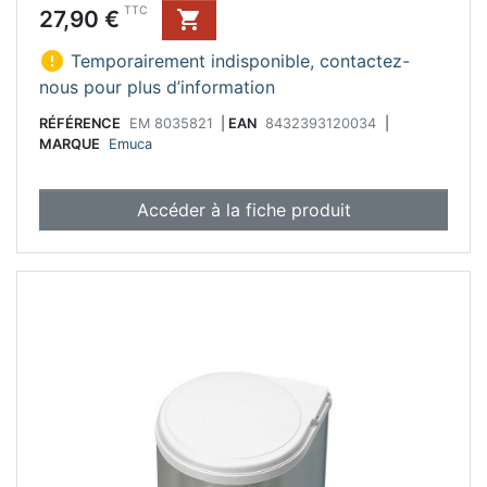
Prix
TTC
27,90 €


Temporairement indisponible, contactez-
nous pour plus d’information
RÉFÉRENCE
EM 8035821
|
EAN
8432393120034
|
MARQUE
Emuca
Accéder à la fiche produit