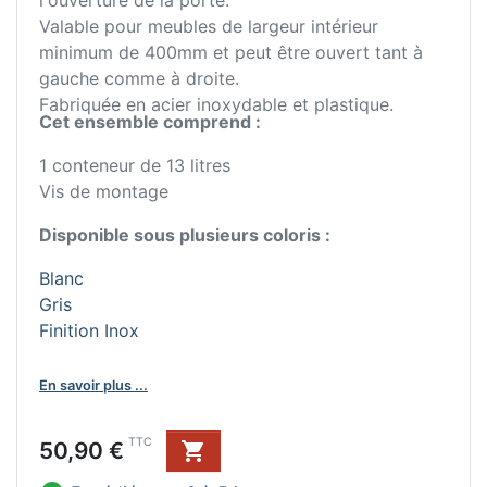
l'ouverture de la porte.
Valable pour meubles de largeur intérieur
minimum de 400mm et peut être ouvert tant à
gauche comme à droite.
Fabriquée en acier inoxydable et plastique.
Cet ensemble comprend :
1 conteneur de 13 litres
Vis de montage
Disponible sous plusieurs coloris :
Blanc
Gris
Finition Inox
En savoir plus ...
Prix
TTC
50,90 €
