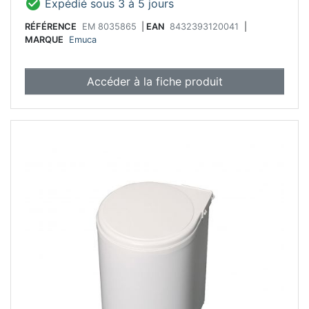

Expédié sous 3 à 5 jours
RÉFÉRENCE
EM 8035865
|
EAN
8432393120041
|
MARQUE
Emuca
Accéder à la fiche produit