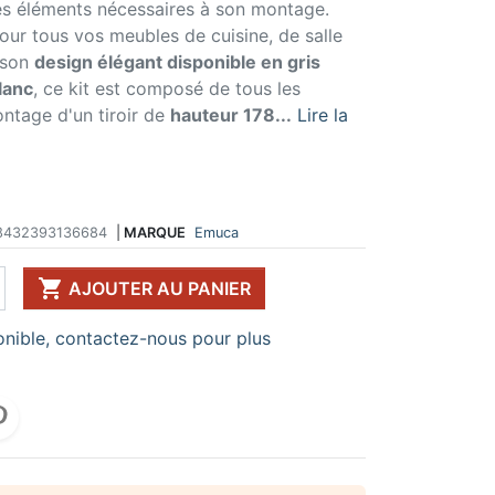
les éléments nécessaires à son montage.
 DE TABLE ET
ERIE ET FIXATION
ÉVIER ET MITIGEUR
pour tous vos meubles de cuisine, de salle
CK
e vis
Evier et cuve
 son
design élégant disponible en gris
 de table
u
Mitigeur
lanc
, ce kit est composé de tous les
pour plan de travail
ent d'assemblage
Vidange
ntage d'un tiroir de
hauteur 178...
Lire la
 télescopique
on et excentrique
Bacs et accessoires
ssoires pour pied
llon
Distributeur à savon
Broyeur de déchets
Egouttoir à vaisselle
Produit d'entretien
8432393136684
|
MARQUE
Emuca
IR EN KIT

UFFE-EAU SOUS ÉVIER
AJOUTER AU PANIER
ESSOIRES POUR ÉLECTROMÉNAGER
nible, contactez-nous pour plus