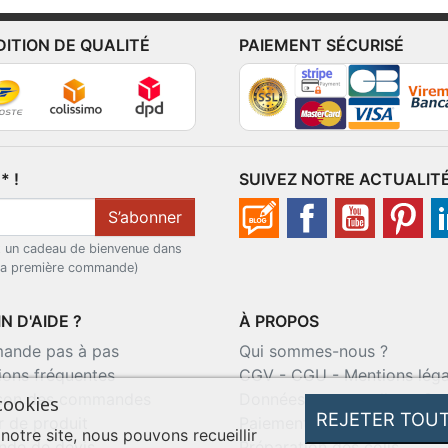
DITION DE QUALITÉ
PAIEMENT SÉCURISÉ
 !
SUIVEZ NOTRE ACTUALIT
S’abonner
t un cadeau de bienvenue dans
 la première commande)
N D'AIDE ?
À PROPOS
nde pas à pas
Qui sommes-nous ?
ions fréquentes
CGV
-
CGU
-
Mentions léga
ison des commandes
Données personnelles
-
Co
cookies
REJETER TOU
r de produit
Paiement sécurisé
 notre site, nous pouvons recueillir
de de devis
Préparation des colis