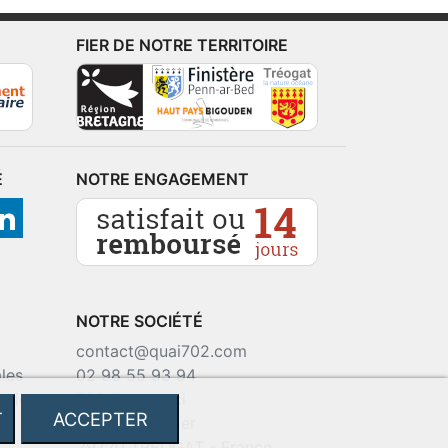
FIER DE NOTRE TERRITOIRE
É
NOTRE ENGAGEMENT
NOTRE SOCIÉTÉ
contact@quai702.com
les
02 98 55 93 94
okies
702 Tourne-Ici
T
ACCEPTER
Route de la mer
29720 TREOGAT - France