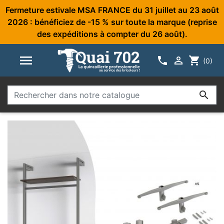
Fermeture estivale MSA FRANCE du 31 juillet au 23 août
2026 : bénéficiez de -15 % sur toute la marque (reprise
des expéditions à compter du 26 août).



shopping_cart
(0)
