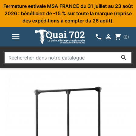
Fermeture estivale MSA FRANCE du 31 juillet au 23 août
2026 : bénéficiez de -15 % sur toute la marque (reprise
des expéditions à compter du 26 août).



shopping_cart
(0)
