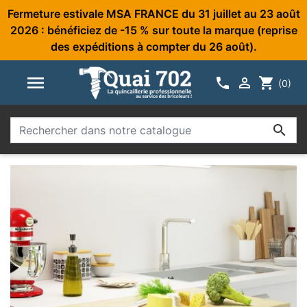
Fermeture estivale MSA FRANCE du 31 juillet au 23 août
2026 : bénéficiez de -15 % sur toute la marque (reprise
des expéditions à compter du 26 août).



shopping_cart
(0)
