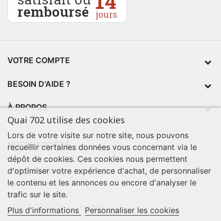
VOTRE COMPTE
BESOIN D'AIDE ?
À PROPOS
Quai 702 utilise des cookies
Lors de votre visite sur notre site, nous pouvons
NOTRE SOCIÉTÉ
recueillir certaines données vous concernant via le
dépôt de cookies. Ces cookies nous permettent
contact@quai702.com
d'optimiser votre expérience d'achat, de personnaliser
02 98 55 93 94
le contenu et les annonces ou encore d'analyser le
702 Tourne-Ici
trafic sur le site.
Route de la mer
29720 TREOGAT - France
Plus d'informations
Personnaliser les cookies