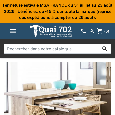
Fermeture estivale MSA FRANCE du 31 juillet au 23 août
2026 : bénéficiez de -15 % sur toute la marque (reprise
des expéditions à compter du 26 août).



shopping_cart
(0)
