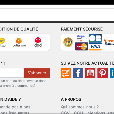
DITION DE QUALITÉ
PAIEMENT SÉCURISÉ
 !
SUIVEZ NOTRE ACTUALIT
S’abonner
t un cadeau de bienvenue dans
 la première commande)
N D'AIDE ?
À PROPOS
nde pas à pas
Qui sommes-nous ?
ions fréquentes
CGV
-
CGU
-
Mentions léga