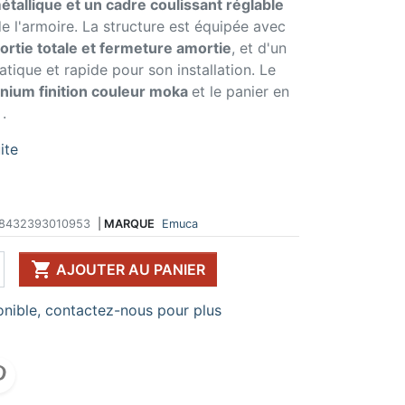
étallique et un cadre coulissant réglable
 de l'armoire. La structure est équipée avec
 DE TABLE ET
ERIE ET FIXATION
ÉVIER ET MITIGEUR
CK
e vis
Evier et cuve
sortie totale et fermeture amortie
, et d'un
 de table
u
Mitigeur
ique et rapide pour son installation. Le
pour plan de travail
ent d'assemblage
Vidange
nium finition couleur moka
et le panier en
 télescopique
on et excentrique
Bacs et accessoires
a
.
ssoires pour pied
llon
Distributeur à savon
Broyeur de déchets
ite
Egouttoir à vaisselle
Produit d'entretien
IR EN KIT
8432393010953
|
MARQUE
Emuca
UFFE-EAU SOUS ÉVIER
ESSOIRES POUR ÉLECTROMÉNAGER

AJOUTER AU PANIER
nible, contactez-nous pour plus