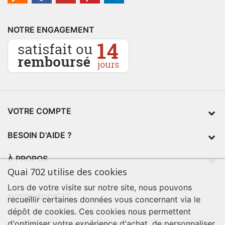
NOTRE ENGAGEMENT
VOTRE COMPTE
BESOIN D'AIDE ?
À PROPOS
Quai 702 utilise des cookies
Lors de votre visite sur notre site, nous pouvons
NOTRE SOCIÉTÉ
recueillir certaines données vous concernant via le
dépôt de cookies. Ces cookies nous permettent
contact@quai702.com
d'optimiser votre expérience d'achat, de personnaliser
02 98 55 93 94