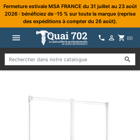
Fermeture estivale MSA FRANCE du 31 juillet au 23 août
2026 : bénéficiez de -15 % sur toute la marque (reprise
des expéditions à compter du 26 août).



shopping_cart
(0)
