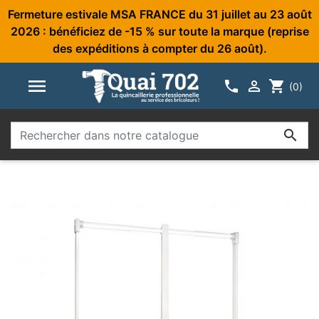
Fermeture estivale MSA FRANCE du 31 juillet au 23 août
2026 : bénéficiez de -15 % sur toute la marque (reprise
des expéditions à compter du 26 août).



shopping_cart
(0)
