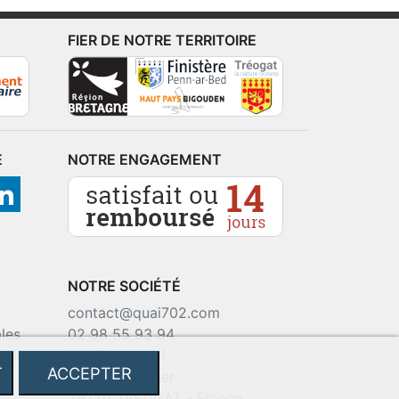
FIER DE NOTRE TERRITOIRE
É
NOTRE ENGAGEMENT
NOTRE SOCIÉTÉ
contact@quai702.com
les
02 98 55 93 94
okies
702 Tourne-Ici
T
ACCEPTER
Route de la mer
29720 TREOGAT - France