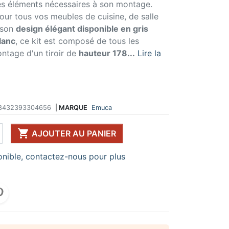
les éléments nécessaires à son montage.
 DE TABLE ET
ERIE ET FIXATION
ÉVIER ET MITIGEUR
pour tous vos meubles de cuisine, de salle
CK
e vis
Evier et cuve
 son
design élégant disponible en gris
 de table
u
Mitigeur
lanc
, ce kit est composé de tous les
pour plan de travail
ent d'assemblage
Vidange
ntage d'un tiroir de
hauteur 178...
Lire la
 télescopique
on et excentrique
Bacs et accessoires
ssoires pour pied
llon
Distributeur à savon
Broyeur de déchets
Egouttoir à vaisselle
Produit d'entretien
8432393304656
|
MARQUE
Emuca
IR EN KIT

UFFE-EAU SOUS ÉVIER
AJOUTER AU PANIER
ESSOIRES POUR ÉLECTROMÉNAGER
nible, contactez-nous pour plus