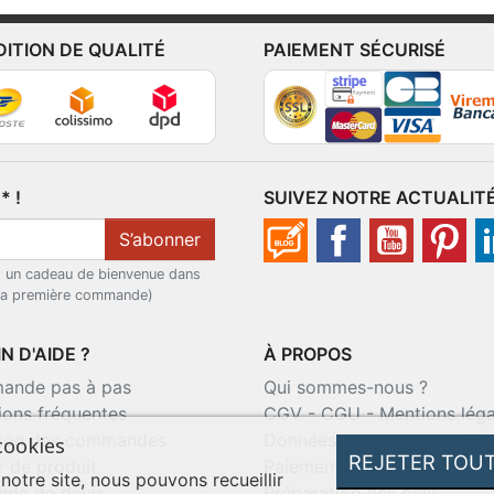
DITION DE QUALITÉ
PAIEMENT SÉCURISÉ
 !
SUIVEZ NOTRE ACTUALIT
S’abonner
t un cadeau de bienvenue dans
 la première commande)
N D'AIDE ?
À PROPOS
nde pas à pas
Qui sommes-nous ?
ions fréquentes
CGV
-
CGU
-
Mentions léga
ison des commandes
Données personnelles
-
Co
cookies
REJETER TOU
r de produit
Paiement sécurisé
 notre site, nous pouvons recueillir
de de devis
Préparation des colis