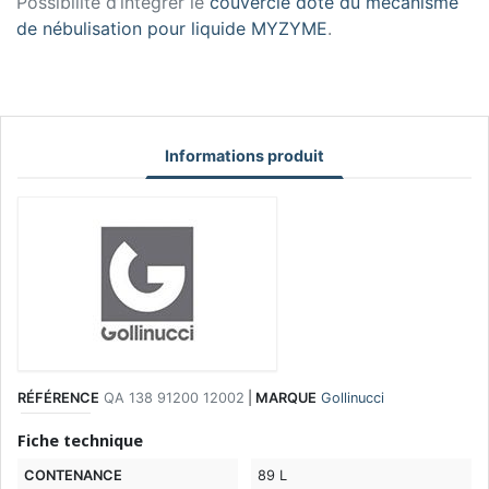
Possibilité d’intégrer le
couvercle doté du mécanisme
de nébulisation pour liquide MYZYME
.
Informations produit
RÉFÉRENCE
QA 138 91200 12002
|
MARQUE
Gollinucci
Fiche technique
CONTENANCE
89 L