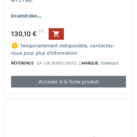
MYZYME
.
En savoir plus ...
Prix
TTC
130,10 €


Temporairement indisponible, contactez-
nous pour plus d’information
RÉFÉRENCE
QA 138 90900 09002
|
MARQUE
Gollinucci
Accéder à la fiche produit