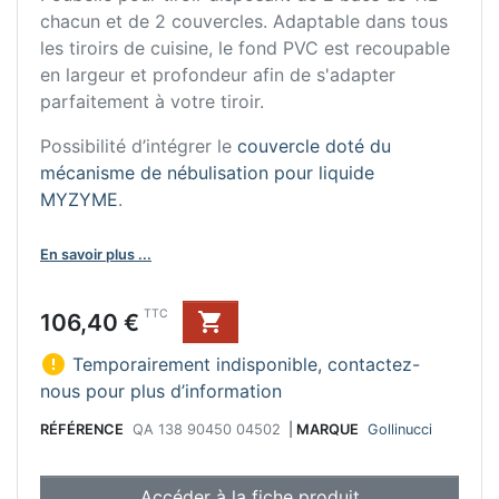
chacun et de 2 couvercles. Adaptable dans tous
les tiroirs de cuisine, le fond PVC est recoupable
en largeur et profondeur afin de s'adapter
parfaitement à votre tiroir.
Possibilité d’intégrer le
couvercle doté du
mécanisme de nébulisation pour liquide
MYZYME
.
En savoir plus ...
Prix
TTC
106,40 €


Temporairement indisponible, contactez-
nous pour plus d’information
RÉFÉRENCE
QA 138 90450 04502
|
MARQUE
Gollinucci
Accéder à la fiche produit