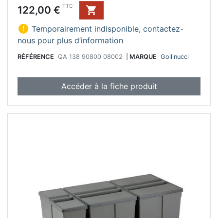
Prix
TTC
122,00 €


Temporairement indisponible, contactez-
nous pour plus d’information
RÉFÉRENCE
QA 138 90800 08002
|
MARQUE
Gollinucci
Accéder à la fiche produit