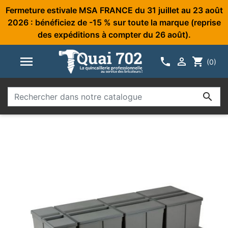
Fermeture estivale MSA FRANCE du 31 juillet au 23 août
2026 : bénéficiez de -15 % sur toute la marque (reprise
des expéditions à compter du 26 août).



shopping_cart
(0)
