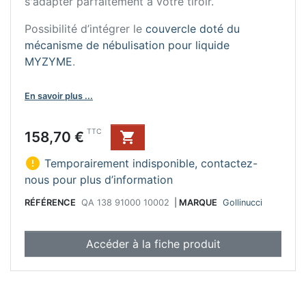
s'adapter parfaitement à votre tiroir.
Possibilité d’intégrer le
couvercle doté du
mécanisme de nébulisation pour liquide
MYZYME
.
En savoir plus ...
Prix
TTC
158,70 €


Temporairement indisponible, contactez-
nous pour plus d’information
RÉFÉRENCE
QA 138 91000 10002
|
MARQUE
Gollinucci
Accéder à la fiche produit