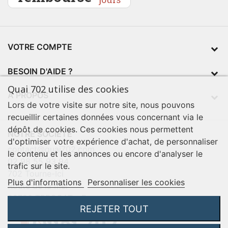
VOTRE COMPTE
BESOIN D'AIDE ?
Quai 702 utilise des cookies
À PROPOS
Lors de votre visite sur notre site, nous pouvons
recueillir certaines données vous concernant via le
dépôt de cookies. Ces cookies nous permettent
NOTRE SOCIÉTÉ
d'optimiser votre expérience d'achat, de personnaliser
contact@quai702.com
le contenu et les annonces ou encore d'analyser le
02 98 55 93 94
trafic sur le site.
702 Tourne-Ici
Plus d'informations
Personnaliser les cookies
Route de la mer
29720 TREOGAT - France
REJETER TOUT