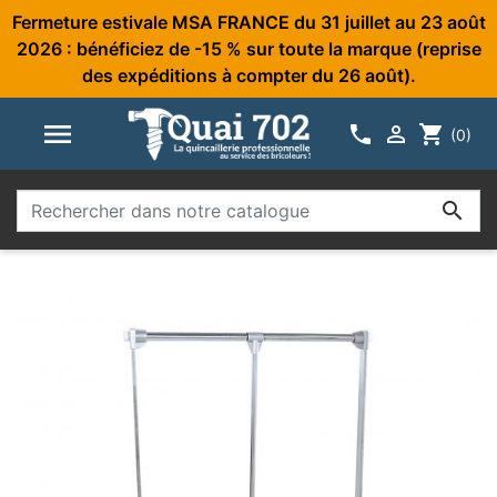
Fermeture estivale MSA FRANCE du 31 juillet au 23 août
2026 : bénéficiez de -15 % sur toute la marque (reprise
des expéditions à compter du 26 août).



shopping_cart
(0)
