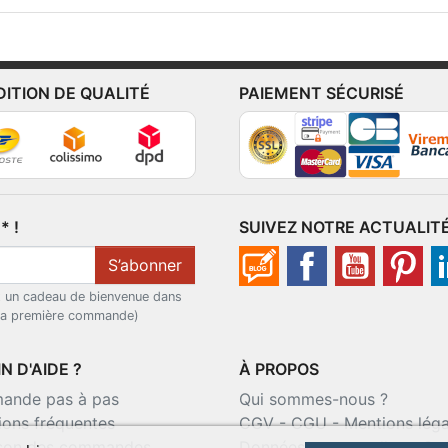
DITION DE QUALITÉ
PAIEMENT SÉCURISÉ
 !
SUIVEZ NOTRE ACTUALIT
S’abonner
t un cadeau de bienvenue dans
 la première commande)
N D'AIDE ?
À PROPOS
nde pas à pas
Qui sommes-nous ?
ions fréquentes
CGV
-
CGU
-
Mentions léga
ison des commandes
Données personnelles
-
Co