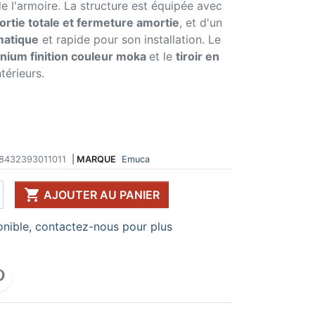
 de l'armoire. La structure est équipée avec
 DE TABLE ET
ERIE ET FIXATION
ÉVIER ET MITIGEUR
sortie totale et fermeture amortie
, et d'un
CK
e vis
Evier et cuve
matique
et rapide pour son installation. Le
 de table
u
Mitigeur
nium finition couleur moka
et le
tiroir en
pour plan de travail
ent d'assemblage
Vidange
térieurs.
 télescopique
on et excentrique
Bacs et accessoires
ssoires pour pied
llon
Distributeur à savon
Broyeur de déchets
Egouttoir à vaisselle
Produit d'entretien
8432393011011
|
MARQUE
Emuca
IR EN KIT
UFFE-EAU SOUS ÉVIER

AJOUTER AU PANIER
ESSOIRES POUR ÉLECTROMÉNAGER
nible, contactez-nous pour plus