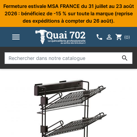
Fermeture estivale MSA FRANCE du 31 juillet au 23 août
2026 : bénéficiez de -15 % sur toute la marque (reprise
des expéditions à compter du 26 août).



shopping_cart
(0)
