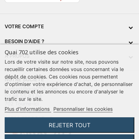
VOTRE COMPTE
BESOIN D'AIDE ?
Quai 702 utilise des cookies
À PROPOS
Lors de votre visite sur notre site, nous pouvons
recueillir certaines données vous concernant via le
dépôt de cookies. Ces cookies nous permettent
NOTRE SOCIÉTÉ
d'optimiser votre expérience d'achat, de personnaliser
contact@quai702.com
le contenu et les annonces ou encore d'analyser le
02 98 55 93 94
trafic sur le site.
702 Tourne-Ici
Plus d'informations
Personnaliser les cookies
Route de la mer
29720 TREOGAT - France
REJETER TOUT