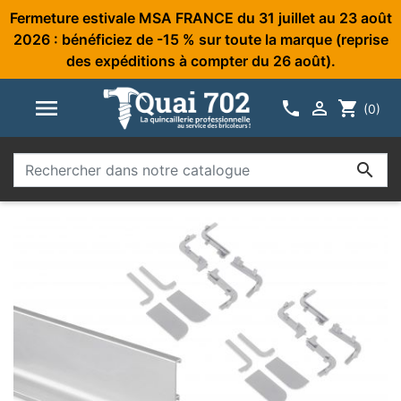
Fermeture estivale MSA FRANCE du 31 juillet au 23 août
2026 : bénéficiez de -15 % sur toute la marque (reprise
des expéditions à compter du 26 août).



shopping_cart
(0)
