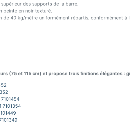
supérieur des supports de la barre.
n peinte en noir texturé.
m de 40 kg/mètre uniformément répartis, conformément à l
(75 et 115 cm) et propose trois finitions élégantes : gris
452
1352
M 7101454
EM 7101354
 7101449
 7101349