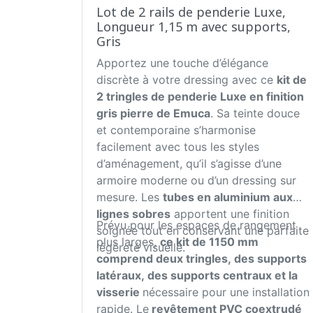
Lot de 2 rails de penderie Luxe,
Longueur 1,15 m avec supports,
Gris
Apportez une touche d’élégance
discrète à votre dressing avec ce
kit de
2 tringles de penderie Luxe en finition
gris pierre de Emuca
. Sa teinte douce
et contemporaine s’harmonise
facilement avec tous les styles
d’aménagement, qu’il s’agisse d’une
armoire moderne ou d’un dressing sur
mesure. Les
tubes en aluminium aux
lignes sobres
apportent une finition
Prévu pour les espaces de rangement
soignée tout en conservant une parfaite
plus larges,
ce kit de 1150 mm
légèreté visuelle.
comprend deux tringles, des supports
latéraux, des supports centraux et la
visserie
nécessaire pour une installation
rapide. Le
revêtement PVC coextrudé