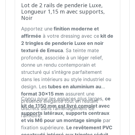
Lot de 2 rails de penderie Luxe,
Longueur 1,15 m avec supports,
Noir
Apportez une
finition moderne et
affirmée
à votre dressing avec ce
kit de
2 tringles de penderie Luxe en noir
texturé de Emuca
. Sa teinte mate
profonde, associée à un léger relief,
donne un rendu contemporain et
structuré qui s’intègre parfaitement
dans les intérieurs au style industriel ou
design. Les
tubes en aluminium au
format 30x15 mm
assurent une
Conçu pour les espaces plus larges,
ce
présence élégante tout en restant
kit de 1150 mm est livré complet avec
discrets dans l’aménagement de
supports latéraux, supports centraux
l’armoire.
et vis M6 pour un montage simple
par
fixation supérieure.
Le revêtement PVC
coextrudé intégré aux tringles réduit