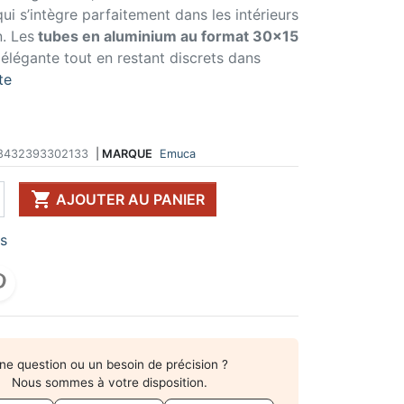
ui s’intègre parfaitement dans les intérieurs
 DE TABLE ET
ERIE ET FIXATION
ÉVIER ET MITIGEUR
n. Les
tubes en aluminium au format 30x15
CK
e vis
Evier et cuve
élégante tout en restant discrets dans
 de table
u
Mitigeur
te
pour plan de travail
ent d'assemblage
Vidange
 télescopique
on et excentrique
Bacs et accessoires
ssoires pour pied
llon
Distributeur à savon
Broyeur de déchets
8432393302133
|
MARQUE
Emuca
Egouttoir à vaisselle
Produit d'entretien

AJOUTER AU PANIER
IR EN KIT
UFFE-EAU SOUS ÉVIER
rs
ESSOIRES POUR ÉLECTROMÉNAGER
ne question ou un besoin de précision ?
Nous sommes à votre disposition.