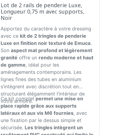
Lot de 2 rails de penderie Luxe,
Longueur 0,75 m avec supports,
Noir
Apportez du caractère à votre dressing
avec ce
kit de 2 tringles de penderie
Luxe en finition noir texturé de Emuca
.
Son
aspect mat profond et légèrement
granité
offre un
rendu moderne et haut
de gamme
, idéal pour les
aménagements contemporains. Les
lignes fines des tubes en aluminium
s’intègrent avec discrétion tout en
structurant élégamment l’intérieur de
Ce kit complet
permet une mise en
votre armoire.
place rapide grâce aux supports
latéraux et aux vis M6 fournies
, avec
une fixation par le dessus simple et
sécurisée.
Les tringles intègrent un
revêtement PVC coextrudé qui limite le