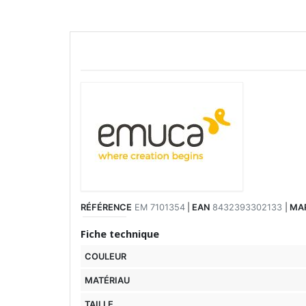
RÉFÉRENCE
EM 7101354
|
EAN
8432393302133
|
MA
Fiche technique
COULEUR
MATÉRIAU
TAILLE