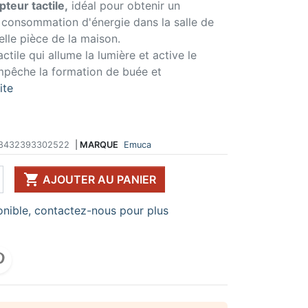
pteur tactile,
idéal pour obtenir un
 DE TABLE ET
ERIE ET FIXATION
ÉVIER ET MITIGEUR
le consommation d'énergie dans la salle de
CK
e vis
Evier et cuve
lle pièce de la maison.
 de table
u
Mitigeur
ctile qui allume la lumière et active le
pour plan de travail
ent d'assemblage
Vidange
mpêche la formation de buée et
 télescopique
on et excentrique
Bacs et accessoires
ite
ssoires pour pied
llon
Distributeur à savon
Broyeur de déchets
Egouttoir à vaisselle
Produit d'entretien
8432393302522
|
MARQUE
Emuca
IR EN KIT

UFFE-EAU SOUS ÉVIER
AJOUTER AU PANIER
ESSOIRES POUR ÉLECTROMÉNAGER
nible, contactez-nous pour plus