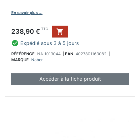
En savoir plus ...
Prix
TTC
238,90 €


Expédié sous 3 à 5 jours
RÉFÉRENCE
NA 1013044
|
EAN
4027801163082
|
MARQUE
Naber
Accéder à la fiche produit