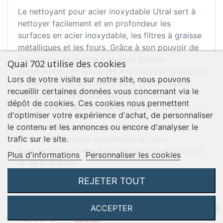
Le nettoyant pour acier inoxydable Utral sert à
nettoyer facilement et en profondeur les
surfaces en acier inoxydable, les filtres à graisse
métalliques et les fours. Grâce à son pouvoir de
dissolution de la saleté et de la graisse
Quai 702 utilise des cookies
particulièrement élevé, les impuretés et la graisse
Lors de votre visite sur notre site, nous pouvons
s'enlèvent très facilement. Pour une utilisation
recueillir certaines données vous concernant via le
facile, le nettoyant est équipé d'un embout de
dépôt de cookies. Ces cookies nous permettent
pulvérisation. Sa contenance est de 250 ml.
d'optimiser votre expérience d'achat, de personnaliser
Produit nettoyant pour surfaces en acier inox,
le contenu et les annonces ou encore d'analyser le
filtres anti-graisses métalliques et fours.
trafic sur le site.
Avec un pouvoir élevé de dissolution de la saleté
Plus d'informations
Personnaliser les cookies
et de la graisse.
REJETER TOUT
En savoir plus ...
ACCEPTER
Prix
TTC
18,50 €
