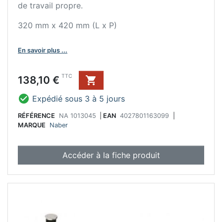
de travail propre.
320 mm x 420 mm (L x P)
En savoir plus ...
Prix
TTC
138,10 €


Expédié sous 3 à 5 jours
RÉFÉRENCE
NA 1013045
|
EAN
4027801163099
|
MARQUE
Naber
Accéder à la fiche produit