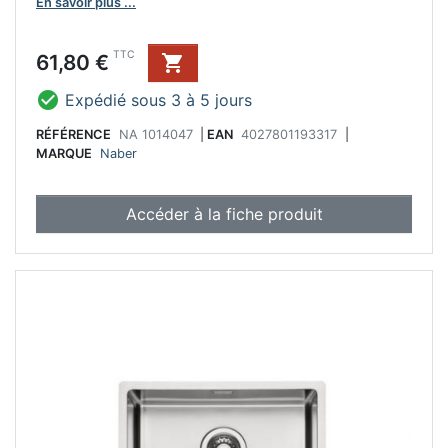
En savoir plus ...
Prix
TTC
61,80 €


Expédié sous 3 à 5 jours
RÉFÉRENCE
NA 1014047
|
EAN
4027801193317
|
MARQUE
Naber
Accéder à la fiche produit