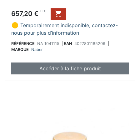
Prix
TTC
657,20 €


Temporairement indisponible, contactez-
nous pour plus d’information
RÉFÉRENCE
NA 1041115
|
EAN
4027801185206
|
MARQUE
Naber
Accéder à la fiche produit