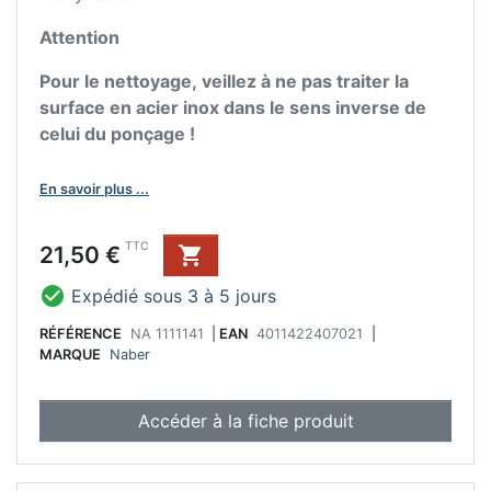
Attention
Pour le nettoyage, veillez à ne pas traiter la
surface en acier inox dans le sens inverse de
celui du ponçage !
En savoir plus ...
Prix
TTC
21,50 €


Expédié sous 3 à 5 jours
RÉFÉRENCE
NA 1111141
|
EAN
4011422407021
|
MARQUE
Naber
Accéder à la fiche produit