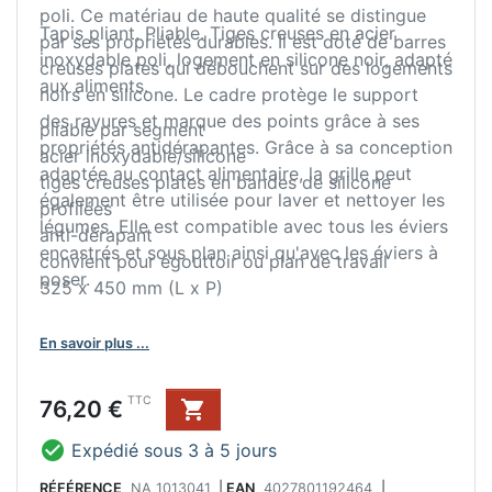
poli. Ce matériau de haute qualité se distingue
Tapis pliant. Pliable. Tiges creuses en acier
par ses propriétés durables. Il est doté de barres
inoxydable poli, logement en silicone noir, adapté
creuses plates qui débouchent sur des logements
aux aliments.
noirs en silicone. Le cadre protège le support
des rayures et marque des points grâce à ses
pliable par segment
propriétés antidérapantes. Grâce à sa conception
acier inoxydable/silicone
adaptée au contact alimentaire, la grille peut
tiges creuses plates en bandes de silicone
également être utilisée pour laver et nettoyer les
profilées
légumes. Elle est compatible avec tous les éviers
anti-dérapant
encastrés et sous plan ainsi qu'avec les éviers à
convient pour égouttoir ou plan de travail
poser.
325 x 450 mm (L x P)
En savoir plus ...
Prix
TTC
76,20 €


Expédié sous 3 à 5 jours
RÉFÉRENCE
NA 1013041
|
EAN
4027801192464
|