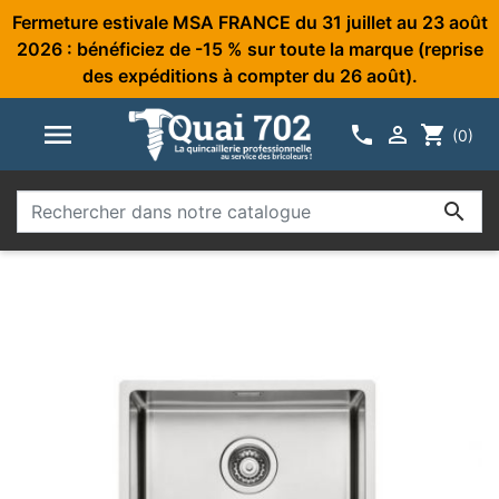
Fermeture estivale MSA FRANCE du 31 juillet au 23 août
2026 : bénéficiez de -15 % sur toute la marque (reprise
des expéditions à compter du 26 août).



shopping_cart
(0)
