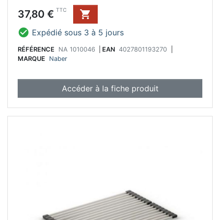
Prix
TTC
37,80 €


Expédié sous 3 à 5 jours
RÉFÉRENCE
NA 1010046
|
EAN
4027801193270
|
MARQUE
Naber
Accéder à la fiche produit