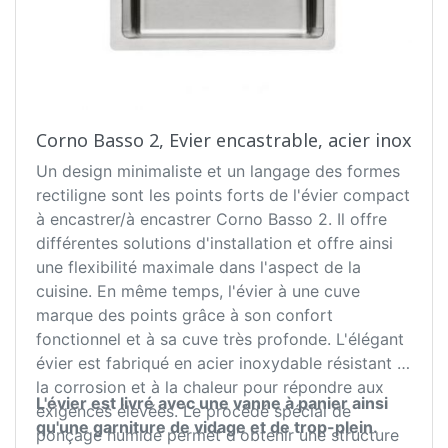
Corno Basso 2, Evier encastrable, acier inox
Un design minimaliste et un langage des formes
rectiligne sont les points forts de l'évier compact
à encastrer/à encastrer Corno Basso 2. Il offre
différentes solutions d'installation et offre ainsi
une flexibilité maximale dans l'aspect de la
cuisine. En même temps, l'évier à une cuve
marque des points grâce à son confort
fonctionnel et à sa cuve très profonde. L'élégant
évier est fabriqué en acier inoxydable résistant à
la corrosion et à la chaleur pour répondre aux
L'évier est livré avec une vanne à panier ainsi
exigences élevées. Le procédé spécial de
qu'une garniture de vidage et de trop-plein.
ponçage humide permet d'obtenir une structure