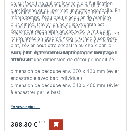
de surface fine qui est insensible à l'utilisation
Evier encastrable/à encastrer par le bas. Bac
quotidienne et qui permet un nettoyage facile. En
individuel. Robinetterie de vidage et de trop-
même temps, l'eau peut s'écouler de manière
plein 3½" pour l'évier. En cas d’utilisation des
plus ciblée. L'évier en acier inoxydable est
pinces de fixation jointes, la largeur
également disponible en set avec le mitigeur
d‘encastrement nécessaire s’élève à env. resp. 30
haute pression chromé Arco 1. Grâce à son bord
mm par côté pour l'évier encastrable par le bas.
plat, l'évier peut être encastré au choix par le
haut, à fleur de plan ou en montage sous plan. Il
Bord plat: également adapté pour le montage
en résulte une dimension de découpe modifiée.
affleurant
dimension de découpe env. 370 x 430 mm (évier
encastrable avec bac individuel)
dimension de découpe env. 340 x 400 mm (évier
à encastrer par le bas)
En savoir plus ...
Prix
TTC
398,30 €
