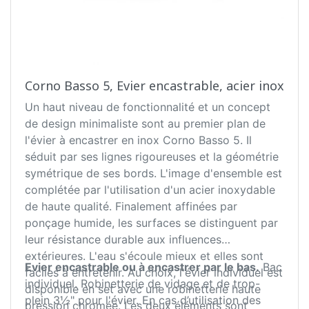
Corno Basso 5, Evier encastrable, acier inox
Un haut niveau de fonctionnalité et un concept
de design minimaliste sont au premier plan de
l'évier à encastrer en inox Corno Basso 5. Il
séduit par ses lignes rigoureuses et la géométrie
symétrique de ses bords. L'image d'ensemble est
complétée par l'utilisation d'un acier inoxydable
de haute qualité. Finalement affinées par
ponçage humide, les surfaces se distinguent par
leur résistance durable aux influences
extérieures. L'eau s'écoule mieux et elles sont
Evier encastrable ou à encastrer par le bas.
Bac
faciles à entretenir. Au choix, l'évier individuel est
individuel. Robinetterie de vidage et de trop-
disponible en set avec une robinetterie haute
plein 3½" pour l'évier. En cas d’utilisation des
pression chromée. Les deux éléments sont