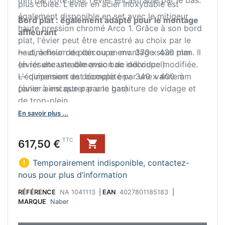
plus ciblée. L'évier en acier inoxydable est
également disponible en set avec le mitigeur
Bord plat : également adapté pour le montage
haute pression chromé Arco 1. Grâce à son bord
affleurant
plat, l'évier peut être encastré au choix par le
haut, à fleur de plan ou en montage sous plan. Il
— dimension de découpe env. 370 x 430 mm
en résulte une dimension de découpe modifiée.
(évier encastrable avec bac individuel)
L'équipement est complété par une vanne à
— dimension de découpe env. 340 x 400 mm
panier ainsi que par une garniture de vidage et
(évier à encastrer par le bas)
de trop-plein.
En savoir plus ...
Prix
TTC
617,50 €


Temporairement indisponible, contactez-
nous pour plus d’information
RÉFÉRENCE
NA 1041113
|
EAN
4027801185183
|
MARQUE
Naber