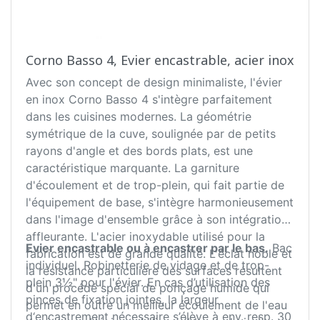
Corno Basso 4, Evier encastrable, acier inox
Avec son concept de design minimaliste, l'évier
en inox Corno Basso 4 s'intègre parfaitement
dans les cuisines modernes. La géométrie
symétrique de la cuve, soulignée par de petits
rayons d'angle et des bords plats, est une
caractéristique marquante. La garniture
d'écoulement et de trop-plein, qui fait partie de
l'équipement de base, s'intègre harmonieusement
dans l'image d'ensemble grâce à son intégration
affleurante. L'acier inoxydable utilisé pour la
Evier encastrable ou à encastrer par le bas.
Bac
fabrication est de grande qualité. L'éclat noble et
individuel. Robinetterie de vidage et de trop-
la résistance particulière des surfaces résultent
plein 3½" pour l'évier. En cas d’utilisation des
d'un procédé spécial de ponçage humide qui
pinces de fixation jointes, la largeur
permet en outre un meilleur écoulement de l'eau
d‘encastrement nécessaire s’élève à env. resp. 30