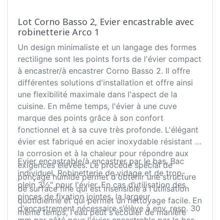
Lot Corno Basso 2, Evier encastrable avec
robinetterie Arco 1
Un design minimaliste et un langage des formes
rectiligne sont les points forts de l'évier compact
à encastrer/à encastrer Corno Basso 2. Il offre
différentes solutions d'installation et offre ainsi
une flexibilité maximale dans l'aspect de la
cuisine. En même temps, l'évier à une cuve
marque des points grâce à son confort
fonctionnel et à sa cuve très profonde. L'élégant
évier est fabriqué en acier inoxydable résistant à
la corrosion et à la chaleur pour répondre aux
Evier encastrable/à encastrer par le bas. Bac
exigences élevées. Le procédé spécial de
individuel. Robinetterie de vidage et de trop-
ponçage humide permet d'obtenir une structure
plein 3½" pour l'évier. En cas d’utilisation des
de surface fine qui est insensible à l'utilisation
pinces de fixation jointes, la largeur
quotidienne et qui permet un nettoyage facile. En
d‘encastrement nécessaire s’élève à env. resp. 30
même temps, l'eau peut s'écouler de manière
mm par côté pour l'évier encastrable par le bas.