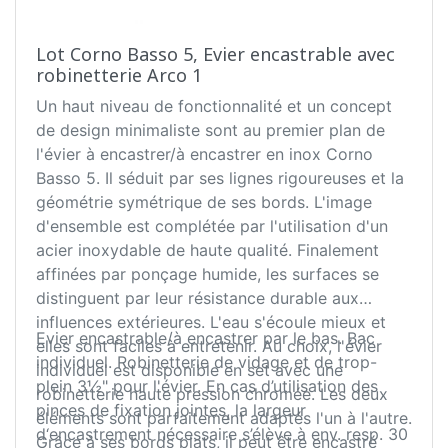
Lot Corno Basso 5, Evier encastrable avec
robinetterie Arco 1
Un haut niveau de fonctionnalité et un concept
de design minimaliste sont au premier plan de
l'évier à encastrer/à encastrer en inox Corno
Basso 5. Il séduit par ses lignes rigoureuses et la
géométrie symétrique de ses bords. L'image
d'ensemble est complétée par l'utilisation d'un
acier inoxydable de haute qualité. Finalement
affinées par ponçage humide, les surfaces se
distinguent par leur résistance durable aux
influences extérieures. L'eau s'écoule mieux et
Evier encastrable/à encastrer par le bas. Bac
elles sont faciles à entretenir. Au choix, l'évier
individuel. Robinetterie de vidage et de trop-
individuel est disponible en set avec une
plein 3½" pour l'évier. En cas d’utilisation des
robinetterie haute pression chromée. Les deux
pinces de fixation jointes, la largeur
éléments sont parfaitement adaptés l'un à l'autre.
d‘encastrement nécessaire s’élève à env. resp. 30
Grâce à ses bords plats, il peut être encastré