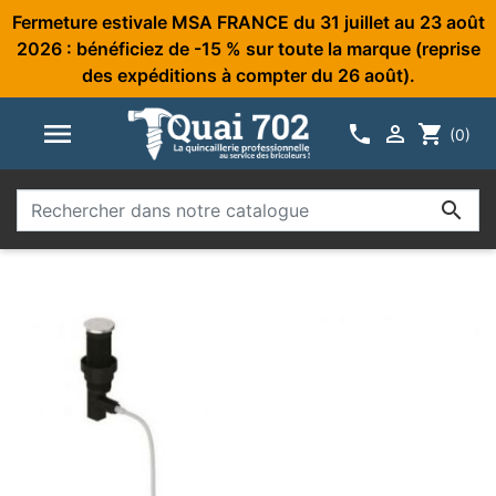
Fermeture estivale MSA FRANCE du 31 juillet au 23 août
2026 : bénéficiez de -15 % sur toute la marque (reprise
des expéditions à compter du 26 août).



shopping_cart
(0)
