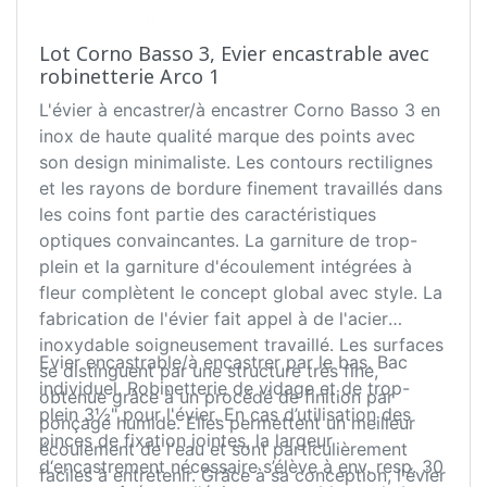
Lot Corno Basso 3, Evier encastrable avec
robinetterie Arco 1
L'évier à encastrer/à encastrer Corno Basso 3 en
inox de haute qualité marque des points avec
son design minimaliste. Les contours rectilignes
et les rayons de bordure finement travaillés dans
les coins font partie des caractéristiques
optiques convaincantes. La garniture de trop-
plein et la garniture d'écoulement intégrées à
fleur complètent le concept global avec style. La
fabrication de l'évier fait appel à de l'acier
inoxydable soigneusement travaillé. Les surfaces
Evier encastrable/à encastrer par le bas. Bac
se distinguent par une structure très fine,
individuel. Robinetterie de vidage et de trop-
obtenue grâce à un procédé de finition par
plein 3½" pour l'évier. En cas d’utilisation des
ponçage humide. Elles permettent un meilleur
pinces de fixation jointes, la largeur
écoulement de l'eau et sont particulièrement
d‘encastrement nécessaire s’élève à env. resp. 30
faciles à entretenir. Grâce à sa conception, l'évier