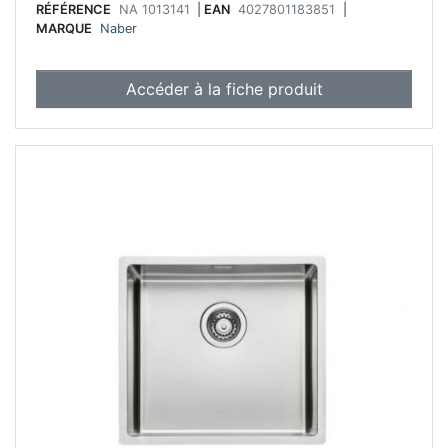
RÉFÉRENCE
NA 1013141
|
EAN
4027801183851
|
MARQUE
Naber
Accéder à la fiche produit