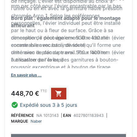
de rinçage. L'évier est disponible au choix à
mm par côté pour l'évier encastrable par le bas.
l'unité ou en kit avec la garniture haute pression
chromée Arco 1. Selon les préférences
Bord plat : également adapté pour le montage
personnelles, l'évier individuel peut être installé
affleurant
par le haut ou à fleur de surface. Grâce à sa
conception, il peut également être installé
dimension de découpe env. 530 x 430 mm (évier
comme évier encastré, de sorte qu'il forme une
encastrable avec bac individuel)
unité avec le plan de travail. Pour faciliter
dimension de découpe env. 500 x 400 mm (évier
l'utilisation de l'évier, des garnitures à bouton-
à encastrer par le bas)
poussoir excentrique et à bouton de tirage
excentrique en acier inoxydable sont disponibles.
En savoir plus ...
Prix
TTC
448,70 €


Expédié sous 3 à 5 jours
RÉFÉRENCE
NA 1013143
|
EAN
4027801183943
|
MARQUE
Naber