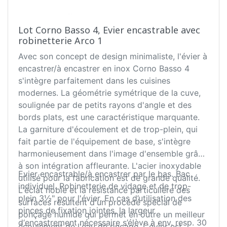
Lot Corno Basso 4, Evier encastrable avec
robinetterie Arco 1
Avec son concept de design minimaliste, l'évier à
encastrer/à encastrer en inox Corno Basso 4
s'intègre parfaitement dans les cuisines
modernes. La géométrie symétrique de la cuve,
soulignée par de petits rayons d'angle et des
bords plats, est une caractéristique marquante.
La garniture d'écoulement et de trop-plein, qui
fait partie de l'équipement de base, s'intègre
harmonieusement dans l'image d'ensemble grâce
à son intégration affleurante. L'acier inoxydable
Evier encastrable/à encastrer par le bas. Bac
utilisé pour la fabrication est de grande qualité.
individuel. Robinetterie de vidage et de trop-
L'éclat noble et la résistance particulière des
plein 3½" pour l'évier. En cas d’utilisation des
surfaces résultent d'un procédé spécial de
pinces de fixation jointes, la largeur
ponçage humide qui permet en outre un meilleur
d‘encastrement nécessaire s’élève à env. resp. 30
écoulement de l'eau de rinçage. L'évier est