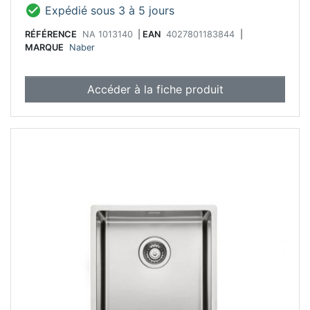

Expédié sous 3 à 5 jours
RÉFÉRENCE
NA 1013140
|
EAN
4027801183844
|
MARQUE
Naber
Accéder à la fiche produit