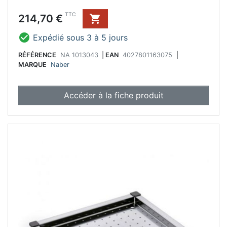
Prix
TTC
214,70 €


Expédié sous 3 à 5 jours
RÉFÉRENCE
NA 1013043
|
EAN
4027801163075
|
MARQUE
Naber
Accéder à la fiche produit