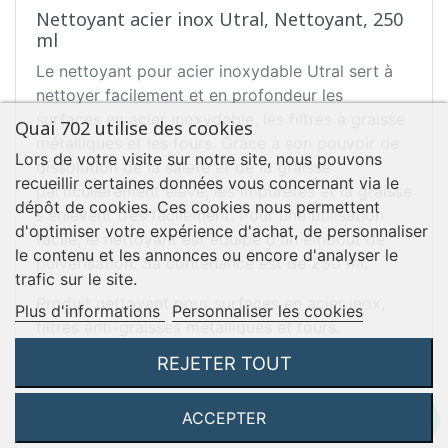
Nettoyant acier inox Utral, Nettoyant, 250
ml
Le nettoyant pour acier inoxydable Utral sert à
nettoyer facilement et en profondeur les
surfaces en acier inoxydable, les filtres à graisse
Quai 702 utilise des cookies
métalliques et les fours. Grâce à son pouvoir de
Lors de votre visite sur notre site, nous pouvons
dissolution de la saleté et de la graisse
recueillir certaines données vous concernant via le
particulièrement élevé, les impuretés et la graisse
dépôt de cookies. Ces cookies nous permettent
s'enlèvent très facilement. Pour une utilisation
d'optimiser votre expérience d'achat, de personnaliser
facile, le nettoyant est équipé d'un embout de
le contenu et les annonces ou encore d'analyser le
pulvérisation. Sa contenance est de 250 ml.
trafic sur le site.
Produit nettoyant pour surfaces en acier inox,
Plus d'informations
Personnaliser les cookies
filtres anti-graisses métalliques et fours.
Avec un pouvoir élevé de dissolution de la saleté
REJETER TOUT
et de la graisse.
ACCEPTER
En savoir plus ...