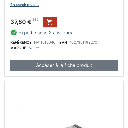
En savoir plus ...
Prix
TTC
37,80 €


Expédié sous 3 à 5 jours
RÉFÉRENCE
NA 1010046
|
EAN
4027801193270
|
MARQUE
Naber
Accéder à la fiche produit