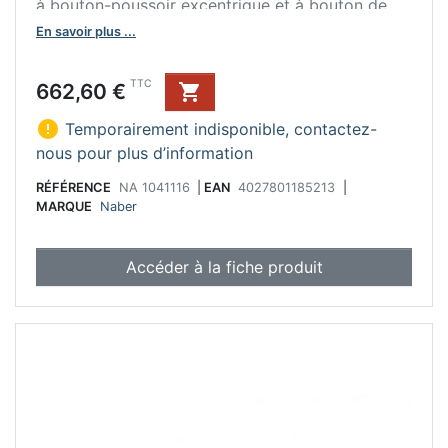
à bouton-poussoir excentrique et à bouton de
tirage excentrique en acier inoxydable sont
En savoir plus ...
disponibles.
Prix
TTC
662,60 €


Temporairement indisponible, contactez-
nous pour plus d’information
RÉFÉRENCE
NA 1041116
|
EAN
4027801185213
|
MARQUE
Naber
Accéder à la fiche produit