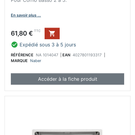
En savoir plus ...
Prix
TTC
61,80 €


Expédié sous 3 à 5 jours
RÉFÉRENCE
NA 1014047
|
EAN
4027801193317
|
MARQUE
Naber
Accéder à la fiche produit