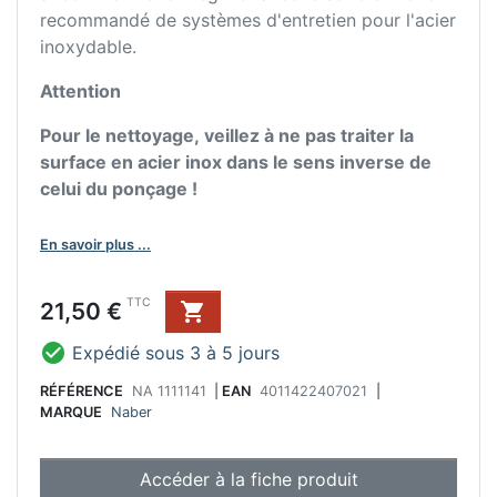
recommandé de systèmes d'entretien pour l'acier
inoxydable.
Attention
Pour le nettoyage, veillez à ne pas traiter la
surface en acier inox dans le sens inverse de
celui du ponçage !
En savoir plus ...
Prix
TTC
21,50 €


Expédié sous 3 à 5 jours
RÉFÉRENCE
NA 1111141
|
EAN
4011422407021
|
MARQUE
Naber
Accéder à la fiche produit