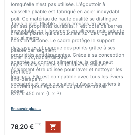
lorsqu'elle n'est pas utilisée. L'égouttoir à
vaisselle pliable est fabriqué en acier inoxydable
poli. Ce matériau de haute qualité se distingue
Tapis pliant. Pliable. Tiges creuses en acier
par ses propriétés durables. Il est doté de barres
inoxydable poli, logement en silicone noir, adapté
creuses plates qui débouchent sur des logements
aux aliments.
noirs en silicone. Le cadre protège le support
des rayures et marque des points grâce à ses
pliable par segment
propriétés antidérapantes. Grâce à sa conception
acier inoxydable/silicone
adaptée au contact alimentaire, la grille peut
tiges creuses plates en bandes de silicone
également être utilisée pour laver et nettoyer les
profilées
légumes. Elle est compatible avec tous les éviers
anti-dérapant
encastrés et sous plan ainsi qu'avec les éviers à
convient pour égouttoir ou plan de travail
poser.
325 x 450 mm (L x P)
En savoir plus ...
Prix
TTC
76,20 €
