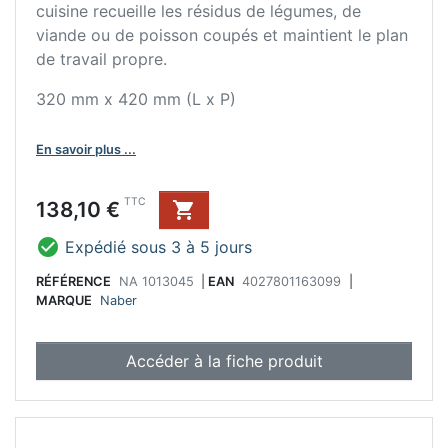
cuisine recueille les résidus de légumes, de
viande ou de poisson coupés et maintient le plan
de travail propre.
320 mm x 420 mm (L x P)
En savoir plus ...
Prix
TTC
138,10 €


Expédié sous 3 à 5 jours
RÉFÉRENCE
NA 1013045
|
EAN
4027801163099
|
MARQUE
Naber
Accéder à la fiche produit