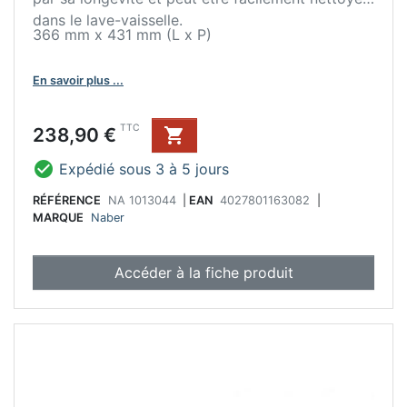
dans le lave-vaisselle.
366 mm x 431 mm (L x P)
En savoir plus ...
Prix
TTC
238,90 €


Expédié sous 3 à 5 jours
RÉFÉRENCE
NA 1013044
|
EAN
4027801163082
|
MARQUE
Naber
Accéder à la fiche produit