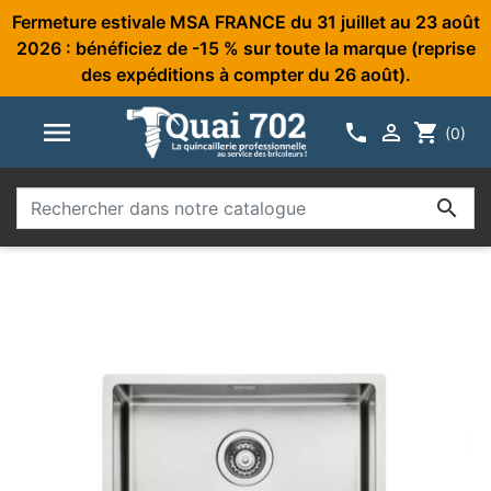
Fermeture estivale MSA FRANCE du 31 juillet au 23 août
2026 : bénéficiez de -15 % sur toute la marque (reprise
des expéditions à compter du 26 août).



shopping_cart
(0)
