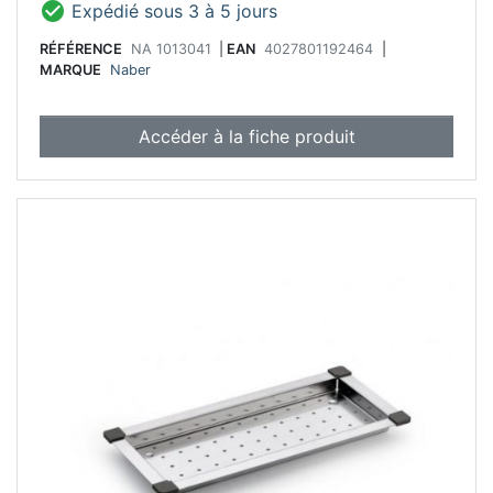

Expédié sous 3 à 5 jours
RÉFÉRENCE
NA 1013041
|
EAN
4027801192464
|
MARQUE
Naber
Accéder à la fiche produit