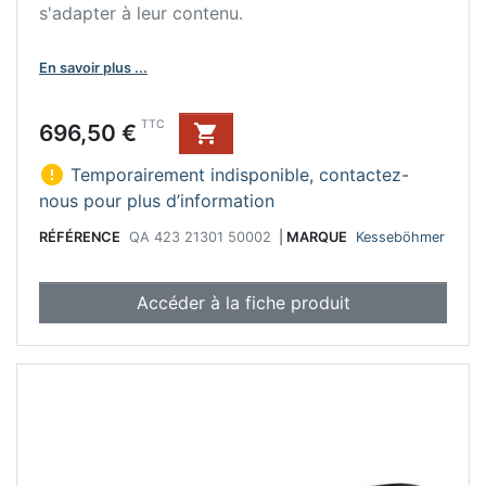
s'adapter à leur contenu.
En savoir plus ...
Prix
TTC
696,50 €


Temporairement indisponible, contactez-
nous pour plus d’information
RÉFÉRENCE
QA 423 21301 50002
|
MARQUE
Kesseböhmer
Accéder à la fiche produit