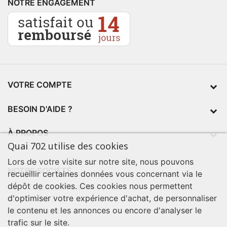
NOTRE ENGAGEMENT
VOTRE COMPTE
BESOIN D'AIDE ?
À PROPOS
Quai 702 utilise des cookies
Lors de votre visite sur notre site, nous pouvons
NOTRE SOCIÉTÉ
recueillir certaines données vous concernant via le
dépôt de cookies. Ces cookies nous permettent
contact@quai702.com
d'optimiser votre expérience d'achat, de personnaliser
02 98 55 93 94
le contenu et les annonces ou encore d'analyser le
702 Tourne-Ici
trafic sur le site.
Route de la mer