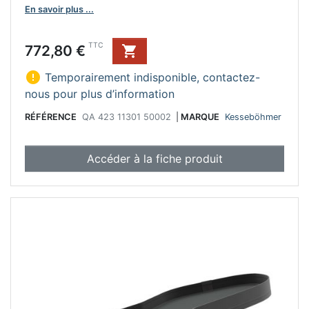
En savoir plus ...
Prix
TTC
772,80 €


Temporairement indisponible, contactez-
nous pour plus d’information
RÉFÉRENCE
QA 423 11301 50002
|
MARQUE
Kesseböhmer
Accéder à la fiche produit