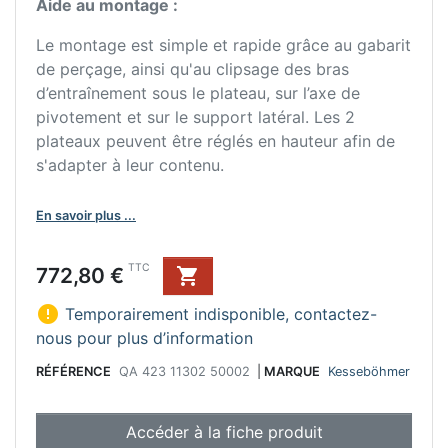
Aide au montage :
Le montage est simple et rapide grâce au gabarit
de perçage, ainsi qu'au clipsage des bras
d’entraînement sous le plateau, sur l’axe de
pivotement et sur le support latéral. Les 2
plateaux peuvent être réglés en hauteur afin de
s'adapter à leur contenu.
En savoir plus ...
Prix
TTC
772,80 €


Temporairement indisponible, contactez-
nous pour plus d’information
RÉFÉRENCE
QA 423 11302 50002
|
MARQUE
Kesseböhmer
Accéder à la fiche produit