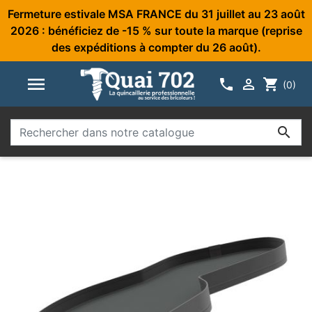
Fermeture estivale MSA FRANCE du 31 juillet au 23 août
2026 : bénéficiez de -15 % sur toute la marque (reprise
des expéditions à compter du 26 août).



shopping_cart
(0)
