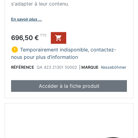
s'adapter à leur contenu.
En savoir plus ...
Prix
TTC
696,50 €


Temporairement indisponible, contactez-
nous pour plus d’information
RÉFÉRENCE
QA 423 21301 50002
|
MARQUE
Kesseböhmer
Accéder à la fiche produit