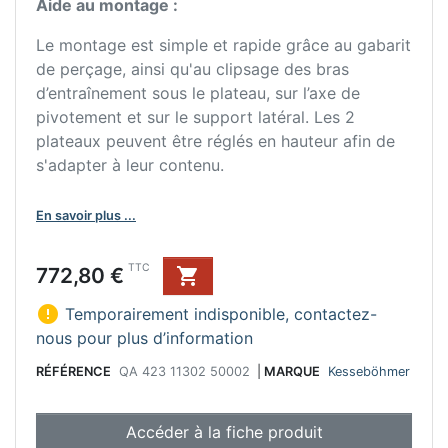
Aide au montage :
Le montage est simple et rapide grâce au gabarit
de perçage, ainsi qu'au clipsage des bras
d’entraînement sous le plateau, sur l’axe de
pivotement et sur le support latéral. Les 2
plateaux peuvent être réglés en hauteur afin de
s'adapter à leur contenu.
En savoir plus ...
Prix
TTC
772,80 €


Temporairement indisponible, contactez-
nous pour plus d’information
RÉFÉRENCE
QA 423 11302 50002
|
MARQUE
Kesseböhmer
Accéder à la fiche produit