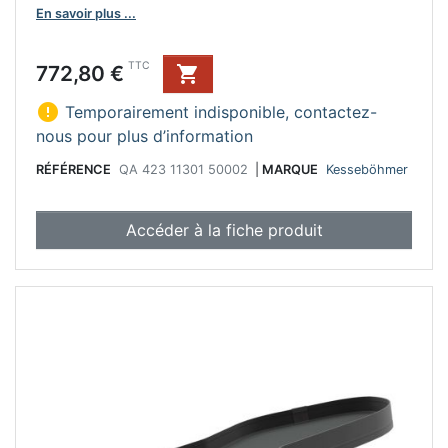
En savoir plus ...
Prix
TTC
772,80 €


Temporairement indisponible, contactez-
nous pour plus d’information
RÉFÉRENCE
QA 423 11301 50002
|
MARQUE
Kesseböhmer
Accéder à la fiche produit