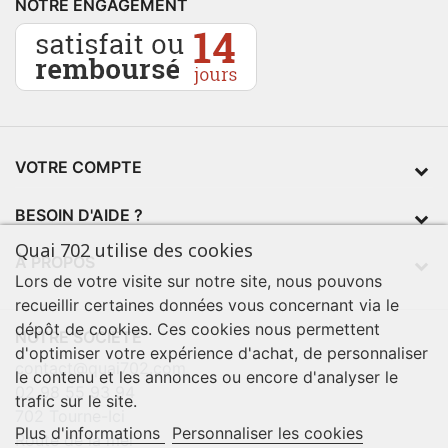
NOTRE ENGAGEMENT
VOTRE COMPTE
BESOIN D'AIDE ?
Quai 702 utilise des cookies
À PROPOS
Lors de votre visite sur notre site, nous pouvons
recueillir certaines données vous concernant via le
dépôt de cookies. Ces cookies nous permettent
NOTRE SOCIÉTÉ
d'optimiser votre expérience d'achat, de personnaliser
contact@quai702.com
le contenu et les annonces ou encore d'analyser le
02 98 55 93 94
trafic sur le site.
702 Tourne-Ici
Plus d'informations
Personnaliser les cookies
Route de la mer