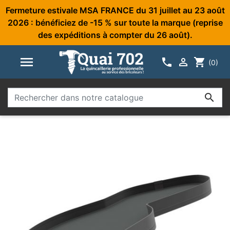
Fermeture estivale MSA FRANCE du 31 juillet au 23 août
2026 : bénéficiez de -15 % sur toute la marque (reprise
des expéditions à compter du 26 août).



shopping_cart
(0)
