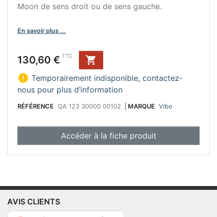
Moon de sens droit ou de sens gauche.
En savoir plus ...
Prix
TTC
130,60 €


Temporairement indisponible, contactez-
nous pour plus d’information
RÉFÉRENCE
QA 123 30000 00102
|
MARQUE
Vibo
Accéder à la fiche produit
AVIS CLIENTS