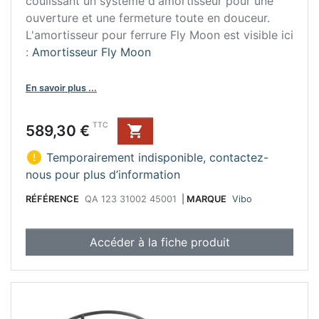
coulissant un système d'amortisseur pour une
ouverture et une fermeture toute en douceur.
L'amortisseur pour ferrure Fly Moon est visible ici
:
Amortisseur Fly Moon
En savoir plus ...
Prix
TTC
589,30 €


Temporairement indisponible, contactez-
nous pour plus d’information
RÉFÉRENCE
QA 123 31002 45001
|
MARQUE
Vibo
Accéder à la fiche produit