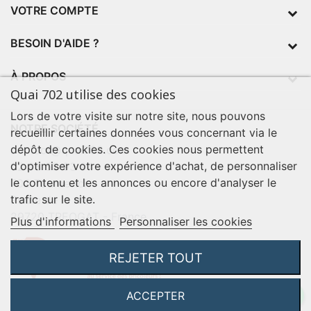
VOTRE COMPTE
BESOIN D'AIDE ?
À PROPOS
Quai 702 utilise des cookies
Lors de votre visite sur notre site, nous pouvons
NOTRE SOCIÉTÉ
recueillir certaines données vous concernant via le
dépôt de cookies. Ces cookies nous permettent
contact@quai702.com
d'optimiser votre expérience d'achat, de personnaliser
02 98 55 93 94
le contenu et les annonces ou encore d'analyser le
702 Tourne-Ici
trafic sur le site.
Route de la mer
29720 TREOGAT - France
Plus d'informations
Personnaliser les cookies
REJETER TOUT
ACCEPTER
©2026 Q702