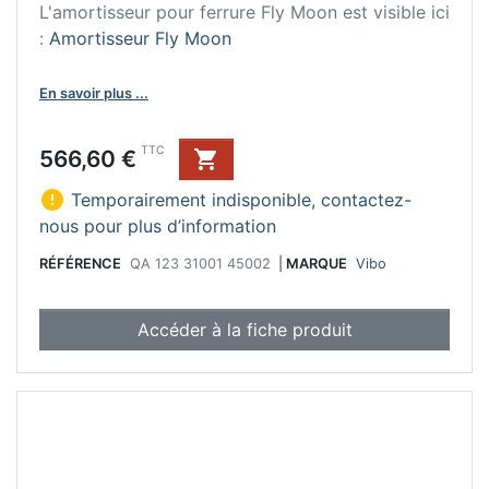
L'amortisseur pour ferrure Fly Moon est visible ici
:
Amortisseur Fly Moon
En savoir plus ...
Prix
TTC
566,60 €


Temporairement indisponible, contactez-
nous pour plus d’information
RÉFÉRENCE
QA 123 31001 45002
|
MARQUE
Vibo
Accéder à la fiche produit