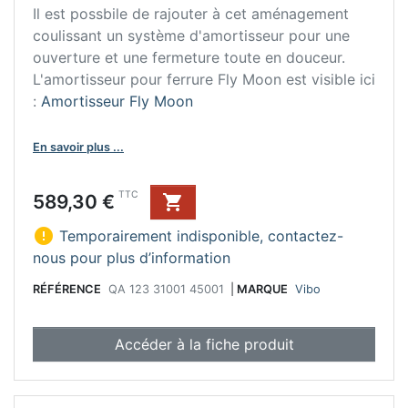
Il est possbile de rajouter à cet aménagement
coulissant un système d'amortisseur pour une
ouverture et une fermeture toute en douceur.
L'amortisseur pour ferrure Fly Moon est visible ici
:
Amortisseur Fly Moon
En savoir plus ...
Prix
TTC
589,30 €


Temporairement indisponible, contactez-
nous pour plus d’information
RÉFÉRENCE
QA 123 31001 45001
|
MARQUE
Vibo
Accéder à la fiche produit