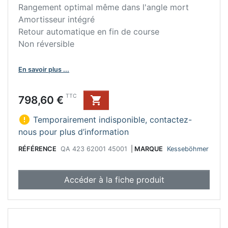
Rangement optimal même dans l'angle mort
Amortisseur intégré
Retour automatique en fin de course
Non réversible
En savoir plus ...
Prix
TTC
798,60 €


Temporairement indisponible, contactez-
nous pour plus d’information
RÉFÉRENCE
QA 423 62001 45001
|
MARQUE
Kesseböhmer
Accéder à la fiche produit