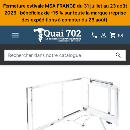
Fermeture estivale MSA FRANCE du 31 juillet au 23 août
2026 : bénéficiez de -15 % sur toute la marque (reprise
des expéditions à compter du 26 août).



shopping_cart
(0)
