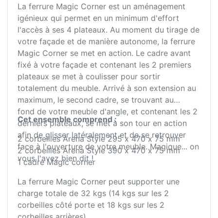
La ferrure Magic Corner est un aménagement
igénieux qui permet en un minimum d'effort
l'accès à ses 4 plateaux. Au moment du tirage de
votre façade et de manière autonome, la ferrure
Magic Corner se met en action. Le cadre avant
fixé à votre façade et contenant les 2 premiers
plateaux se met à coulisser pour sortir
totalement du meuble. Arrivé à son extension au
maximum, le second cadre, se trouvant au
fond de votre meuble d'angle, et contenant les 2
Cet ensemble comprend :
derniers plateaux, se met à son tour en action
afin de glisser latéralement et de se retrouver
2 corbeilles Arena Style 295 x 470 x 75 mm
face à l'ouverture de votre meuble. Magique... on
2 corbeilles Arena Style 390 x 470 x 75 mm
vous l'avez bien dit !
1 cadre Magic corner
La ferrure Magic Corner peut supporter une
charge totale de 32 kgs (14 kgs sur les 2
corbeilles côté porte et 18 kgs sur les 2
corbeilles arrières).