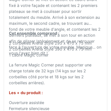
fixé à votre façade et contenant les 2 premiers
plateaux se met à coulisser pour sortir
totalement du meuble. Arrivé à son extension au
maximum, le second cadre, se trouvant au
fond de votre meuble d'angle, et contenant les 2
Cet ensemble comprend :
derniers plateaux, se met à son tour en action
afin de glisser latéralement et de se retrouver
2 corbeilles Arena Style 295 x 470 x 75 mm
face à l'ouverture de votre meuble. Magique... on
2 corbeilles Arena Style 390 x 470 x 75 mm
vous l'avez bien dit !
1 cadre Magic corner
La ferrure Magic Corner peut supporter une
charge totale de 32 kgs (14 kgs sur les 2
corbeilles côté porte et 18 kgs sur les 2
corbeilles arrières).
Les + du produit :
Ouverture assistée
Fermeture silencieuse