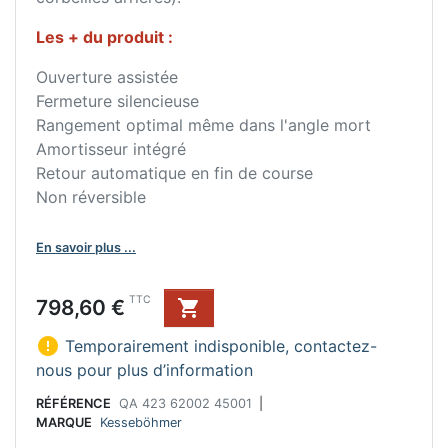
Les + du produit :
Ouverture assistée
Fermeture silencieuse
Rangement optimal même dans l'angle mort
Amortisseur intégré
Retour automatique en fin de course
Non réversible
En savoir plus ...
Prix
TTC
798,60 €


Temporairement indisponible, contactez-
nous pour plus d’information
RÉFÉRENCE
QA 423 62002 45001
|
MARQUE
Kesseböhmer