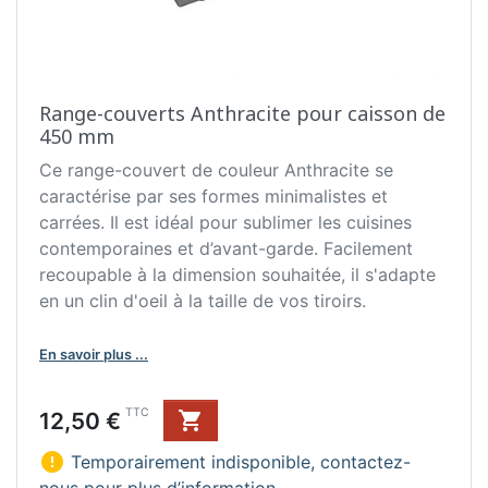
Range-couverts Anthracite pour caisson de
450 mm
Ce range-couvert de couleur Anthracite se
caractérise par ses formes minimalistes et
carrées. Il est idéal pour sublimer les cuisines
contemporaines et d’avant-garde. Facilement
recoupable à la dimension souhaitée, il s'adapte
en un clin d'oeil à la taille de vos tiroirs.
En savoir plus ...
Prix
TTC
12,50 €


Temporairement indisponible, contactez-
nous pour plus d’information