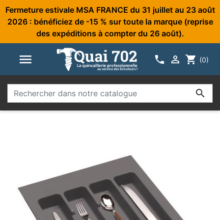
Fermeture estivale MSA FRANCE du 31 juillet au 23 août
2026 : bénéficiez de -15 % sur toute la marque (reprise
des expéditions à compter du 26 août).



shopping_cart
(0)
