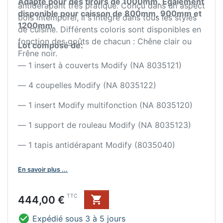
Adapté pour des tiroirs de 1000mm.
Egalement
antidérapant très pratique. Conçu dans un aspect
disponible pour caisson de 800mm, 900mm et
bois intemporel, il s'intègre dans tous les styles
1200mm.
de cuisine. Différents coloris sont disponibles en
fonction des goûts de chacun : Chêne clair ou
Lot composé de:
Frêne noir.
— 1 insert à couverts Modify (NA 8035121)
— 4 coupelles Modify (NA 8035122)
— 1 insert Modify multifonction (NA 8035120)
— 1 support de rouleau Modify (NA 8035123)
— 1 tapis antidérapant Modify (8035040)
En savoir plus ...
Prix
TTC
444,00 €


Expédié sous 3 à 5 jours