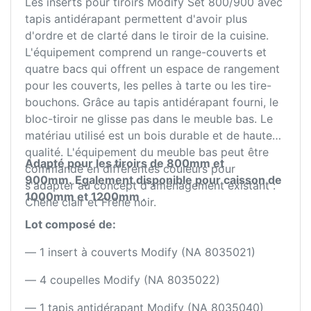
Les inserts pour tiroirs Modify Set 800/900 avec
tapis antidérapant permettent d'avoir plus
d'ordre et de clarté dans le tiroir de la cuisine.
L'équipement comprend un range-couverts et
quatre bacs qui offrent un espace de rangement
pour les couverts, les pelles à tarte ou les tire-
bouchons. Grâce au tapis antidérapant fourni, le
bloc-tiroir ne glisse pas dans le meuble bas. Le
matériau utilisé est un bois durable et de haute
qualité. L'équipement du meuble bas peut être
Adapté pour les tiroirs de 800mm et
commandé en différentes couleurs pour
900mm. Egalement disponible pour caisson de
s'adapter au concept d'aménagement existant :
1000mm et 1200mm .
Chêne clair et Frêne noir.
Lot composé de:
— 1 insert à couverts Modify (NA 8035021)
— 4 coupelles Modify (NA 8035022)
— 1 tapis antidérapant Modify (NA 8035040)