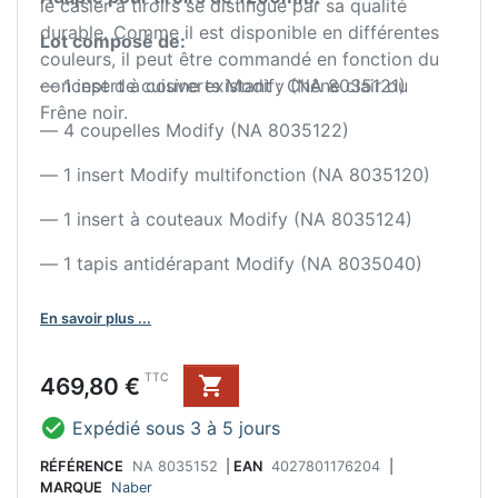
le casier à tiroirs se distingue par sa qualité
durable. Comme il est disponible en différentes
Lot composé de:
couleurs, il peut être commandé en fonction du
concept de cuisine existant : Chêne clair ou
— 1 insert à couverts Modify (NA 8035121)
Frêne noir.
— 4 coupelles Modify (NA 8035122)
— 1 insert Modify multifonction (NA 8035120)
— 1 insert à couteaux Modify (NA 8035124)
— 1 tapis antidérapant Modify (NA 8035040)
En savoir plus ...
Prix
TTC
469,80 €


Expédié sous 3 à 5 jours
RÉFÉRENCE
NA 8035152
|
EAN
4027801176204
|
MARQUE
Naber