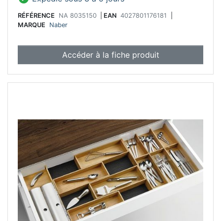
RÉFÉRENCE
NA 8035150
|
EAN
4027801176181
|
MARQUE
Naber
Accéder à la fiche produit