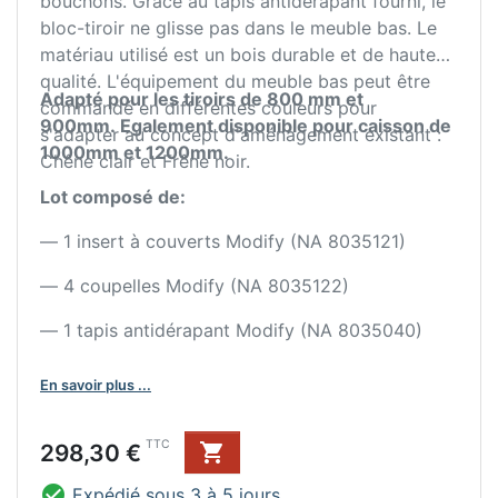
bouchons. Grâce au tapis antidérapant fourni, le
bloc-tiroir ne glisse pas dans le meuble bas. Le
matériau utilisé est un bois durable et de haute
qualité. L'équipement du meuble bas peut être
Adapté pour les tiroirs de 800 mm et
commandé en différentes couleurs pour
900mm.
Egalement disponible pour caisson de
s'adapter au concept d'aménagement existant :
1000mm et 1200mm.
Chêne clair et Frêne noir.
Lot composé de:
— 1 insert à couverts Modify (NA 8035121)
— 4 coupelles Modify (NA 8035122)
— 1 tapis antidérapant Modify (NA 8035040)
En savoir plus ...
Prix
TTC
298,30 €


Expédié sous 3 à 5 jours