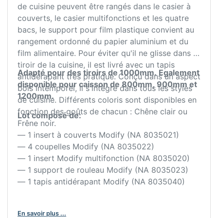
de cuisine peuvent être rangés dans le casier à
couverts, le casier multifonctions et les quatre
bacs, le support pour film plastique convient au
rangement ordonné du papier aluminium et du
film alimentaire. Pour éviter qu'il ne glisse dans le
tiroir de la cuisine, il est livré avec un tapis
Adapté pour des tiroirs de 1000mm.
Egalement
antidérapant très pratique. Conçu dans un aspect
disponible pour caisson de 800mm, 900mm et
bois intemporel, il s'intègre dans tous les styles
1200mm.
de cuisine. Différents coloris sont disponibles en
fonction des goûts de chacun : Chêne clair ou
Lot composé de:
Frêne noir.
— 1 insert à couverts Modify (NA 8035021)
— 4 coupelles Modify (NA 8035022)
— 1 insert Modify multifonction (NA 8035020)
— 1 support de rouleau Modify (NA 8035023)
— 1 tapis antidérapant Modify (NA 8035040)
En savoir plus ...