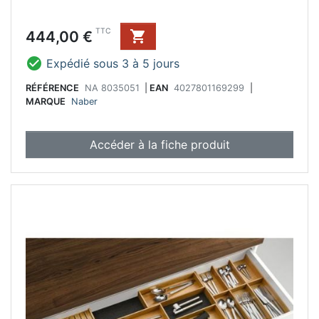
Prix
TTC
444,00 €


Expédié sous 3 à 5 jours
RÉFÉRENCE
NA 8035051
|
EAN
4027801169299
|
MARQUE
Naber
Accéder à la fiche produit