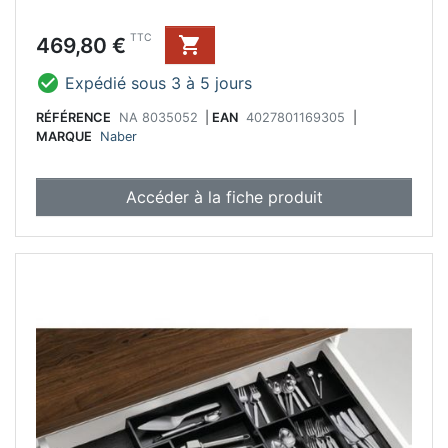
Prix
TTC
469,80 €


Expédié sous 3 à 5 jours
RÉFÉRENCE
NA 8035052
|
EAN
4027801169305
|
MARQUE
Naber
Accéder à la fiche produit