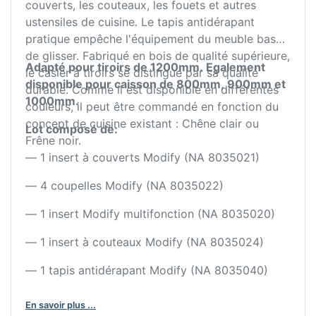
couverts, les couteaux, les fouets et autres
ustensiles de cuisine. Le tapis antidérapant
pratique empêche l'équipement du meuble bas
de glisser. Fabriqué en bois de qualité supérieure,
Adapté pour tiroirs de 1200mm.
Egalement
le casier à tiroirs se distingue par sa qualité
disponible pour caisson de 800mm, 900mm et
durable. Comme il est disponible en différentes
1000mm.
couleurs, il peut être commandé en fonction du
concept de cuisine existant : Chêne clair ou
Lot composé de:
Frêne noir.
— 1 insert à couverts Modify (NA 8035021)
— 4 coupelles Modify (NA 8035022)
— 1 insert Modify multifonction (NA 8035020)
— 1 insert à couteaux Modify (NA 8035024)
— 1 tapis antidérapant Modify (NA 8035040)
En savoir plus ...