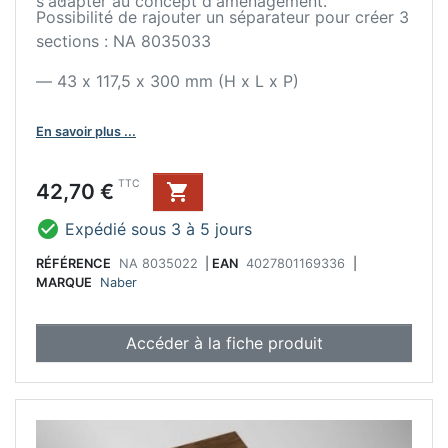
s'adapter au concept d'aménagement.
Possibilité de rajouter un séparateur pour créer 3
sections : NA 8035033
— 43 x 117,5 x 300 mm (H x L x P)
En savoir plus ...
Prix
TTC
42,70 €


Expédié sous 3 à 5 jours
RÉFÉRENCE
NA 8035022
|
EAN
4027801169336
|
MARQUE
Naber
Accéder à la fiche produit