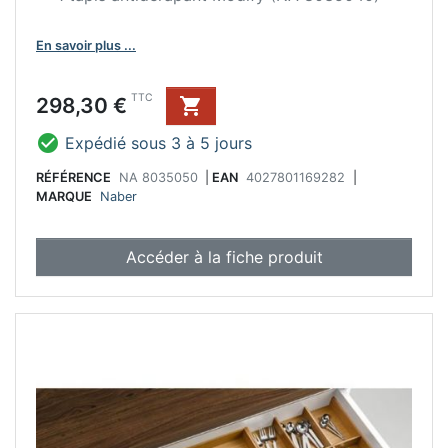
En savoir plus ...
Prix
TTC
298,30 €


Expédié sous 3 à 5 jours
RÉFÉRENCE
NA 8035050
|
EAN
4027801169282
|
MARQUE
Naber
Accéder à la fiche produit