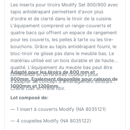
Les inserts pour tiroirs Modify Set 800/900 avec
tapis antidérapant permettent d'avoir plus
d'ordre et de clarté dans le tiroir de la cuisine.
L'équipement comprend un range-couverts et
quatre bacs qui offrent un espace de rangement
pour les couverts, les pelles à tarte ou les tire-
bouchons. Grâce au tapis antidérapant fourni, le
bloc-tiroir ne glisse pas dans le meuble bas. Le
matériau utilisé est un bois durable et de haute
qualité. L'équipement du meuble bas peut être
Adapté pour les tiroirs de 800 mm et
commandé en différentes couleurs pour
900mm.
Egalement disponible pour caisson de
s'adapter au concept d'aménagement existant :
1000mm et 1200mm.
Chêne clair et Frêne noir.
Lot composé de:
— 1 insert à couverts Modify (NA 8035121)
— 4 coupelles Modify (NA 8035122)