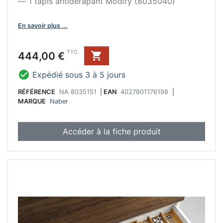
— 1 tapis antidérapant Modify (8035040)
En savoir plus ...
Prix
TTC
444,00 €


Expédié sous 3 à 5 jours
RÉFÉRENCE
NA 8035151
|
EAN
4027801176198
|
MARQUE
Naber
Accéder à la fiche produit