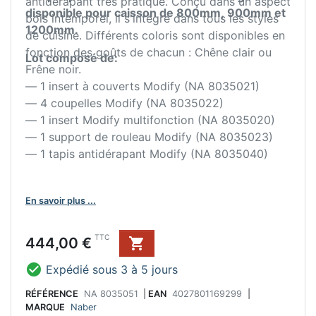
antidérapant très pratique. Conçu dans un aspect
disponible pour caisson de 800mm, 900mm et
bois intemporel, il s'intègre dans tous les styles
1200mm.
de cuisine. Différents coloris sont disponibles en
fonction des goûts de chacun : Chêne clair ou
Lot composé de:
Frêne noir.
— 1 insert à couverts Modify (NA 8035021)
— 4 coupelles Modify (NA 8035022)
— 1 insert Modify multifonction (NA 8035020)
— 1 support de rouleau Modify (NA 8035023)
— 1 tapis antidérapant Modify (NA 8035040)
En savoir plus ...
Prix
TTC
444,00 €


Expédié sous 3 à 5 jours
RÉFÉRENCE
NA 8035051
|
EAN
4027801169299
|
MARQUE
Naber