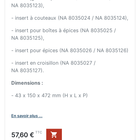
NA 8035123),
- insert à couteaux (NA 8035024 / NA 8035124),
- insert pour boîtes à épices (NA 8035025 /
NA 8035125),
- insert pour épices (NA 8035026 / NA 8035126)
- insert en croisillon (NA 8035027 /
NA 8035127).
Dimensions :
- 43 x 150 x 472 mm (H x L x P)
En savoir plus ...
Prix
TTC
57,60 €
