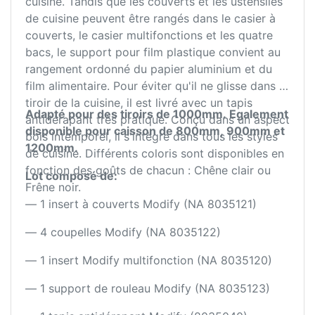
cuisine. Tandis que les couverts et les ustensiles
de cuisine peuvent être rangés dans le casier à
couverts, le casier multifonctions et les quatre
bacs, le support pour film plastique convient au
rangement ordonné du papier aluminium et du
film alimentaire. Pour éviter qu'il ne glisse dans le
tiroir de la cuisine, il est livré avec un tapis
Adapté pour des tiroirs de 1000mm.
Egalement
antidérapant très pratique. Conçu dans un aspect
disponible pour caisson de 800mm, 900mm et
bois intemporel, il s'intègre dans tous les styles
1200mm.
de cuisine. Différents coloris sont disponibles en
fonction des goûts de chacun : Chêne clair ou
Lot composé de:
Frêne noir.
— 1 insert à couverts Modify (NA 8035121)
— 4 coupelles Modify (NA 8035122)
— 1 insert Modify multifonction (NA 8035120)
— 1 support de rouleau Modify (NA 8035123)