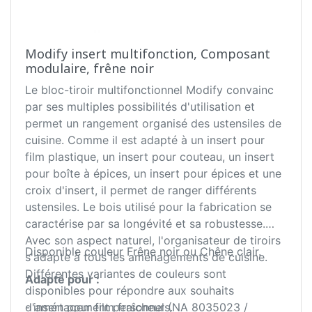
Modify insert multifonction, Composant
modulaire, frêne noir
Le bloc-tiroir multifonctionnel Modify convainc
par ses multiples possibilités d'utilisation et
permet un rangement organisé des ustensiles de
cuisine. Comme il est adapté à un insert pour
film plastique, un insert pour couteau, un insert
pour boîte à épices, un insert pour épices et une
croix d'insert, il permet de ranger différents
ustensiles. Le bois utilisé pour la fabrication se
caractérise par sa longévité et sa robustesse.
Avec son aspect naturel, l'organisateur de tiroirs
Disponible couleur Frêne noir ou Chêne clair.
s'adapte à tous les aménagements de cuisine.
Différentes variantes de couleurs sont
Adapté pour :
disponibles pour répondre aux souhaits
d'aménagement personnels.
- insert pour film fraîcheur (NA 8035023 /