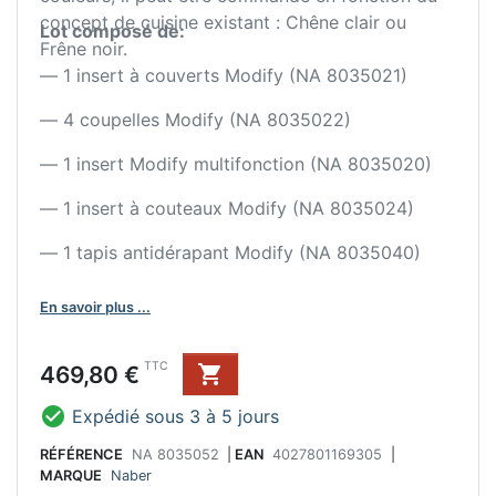
concept de cuisine existant : Chêne clair ou
Lot composé de:
Frêne noir.
— 1 insert à couverts Modify (NA 8035021)
— 4 coupelles Modify (NA 8035022)
— 1 insert Modify multifonction (NA 8035020)
— 1 insert à couteaux Modify (NA 8035024)
— 1 tapis antidérapant Modify (NA 8035040)
En savoir plus ...
Prix
TTC
469,80 €


Expédié sous 3 à 5 jours
RÉFÉRENCE
NA 8035052
|
EAN
4027801169305
|
MARQUE
Naber