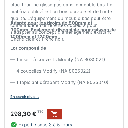
bloc-tiroir ne glisse pas dans le meuble bas. Le
matériau utilisé est un bois durable et de haute
qualité. L'équipement du meuble bas peut être
Adapté pour les tiroirs de 800mm et
commandé en différentes couleurs pour
900mm. Egalement disponible pour caisson de
s'adapter au concept d'aménagement existant :
1000mm et 1200mm .
Chêne clair et Frêne noir.
Lot composé de:
— 1 insert à couverts Modify (NA 8035021)
— 4 coupelles Modify (NA 8035022)
— 1 tapis antidérapant Modify (NA 8035040)
En savoir plus ...
Prix
TTC
298,30 €


Expédié sous 3 à 5 jours