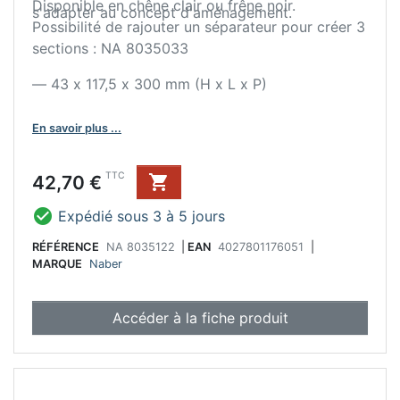
Disponible en chêne clair ou frêne noir.
s'adapter au concept d'aménagement.
Possibilité de rajouter un séparateur pour créer 3
sections : NA 8035033
— 43 x 117,5 x 300 mm (H x L x P)
En savoir plus ...
Prix
TTC
42,70 €


Expédié sous 3 à 5 jours
RÉFÉRENCE
NA 8035122
|
EAN
4027801176051
|
MARQUE
Naber
Accéder à la fiche produit