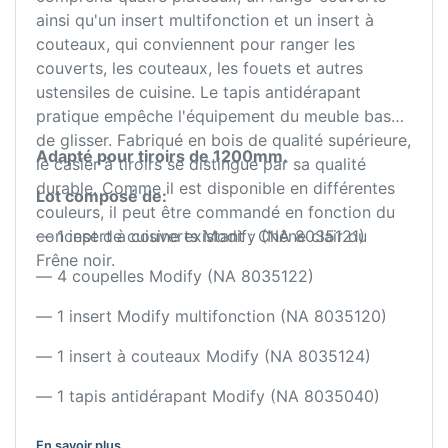
ainsi qu'un insert multifonction et un insert à
couteaux, qui conviennent pour ranger les
couverts, les couteaux, les fouets et autres
ustensiles de cuisine. Le tapis antidérapant
pratique empêche l'équipement du meuble bas
de glisser. Fabriqué en bois de qualité supérieure,
Adapté pour tiroirs de 1200mm.
le casier à tiroirs se distingue par sa qualité
durable. Comme il est disponible en différentes
Lot composé de:
couleurs, il peut être commandé en fonction du
concept de cuisine existant : Chêne clair ou
— 1 insert à couverts Modify (NA 8035121)
Frêne noir.
— 4 coupelles Modify (NA 8035122)
— 1 insert Modify multifonction (NA 8035120)
— 1 insert à couteaux Modify (NA 8035124)
— 1 tapis antidérapant Modify (NA 8035040)
En savoir plus ...