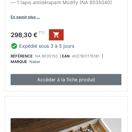
— 1 tapis antidérapant Modify (NA 8035040)
En savoir plus ...
Prix
TTC
298,30 €


Expédié sous 3 à 5 jours
RÉFÉRENCE
NA 8035150
|
EAN
4027801176181
|
MARQUE
Naber
Accéder à la fiche produit