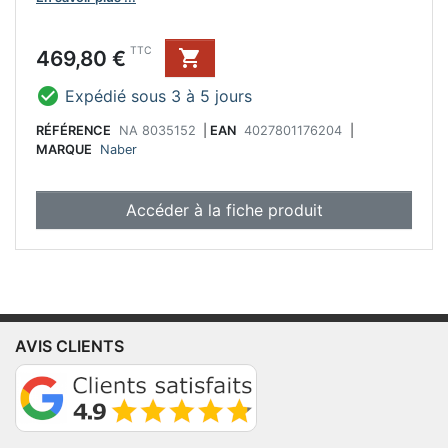
Prix
TTC
469,80 €


Expédié sous 3 à 5 jours
RÉFÉRENCE
NA 8035152
|
EAN
4027801176204
|
MARQUE
Naber
Accéder à la fiche produit
AVIS CLIENTS