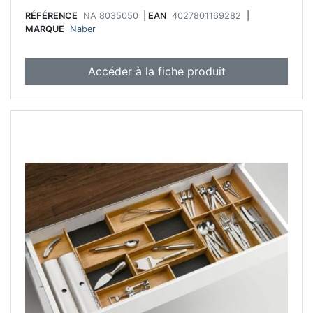
RÉFÉRENCE
NA 8035050
|
EAN
4027801169282
|
MARQUE
Naber
Accéder à la fiche produit