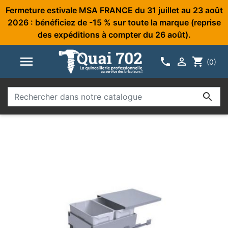
Fermeture estivale MSA FRANCE du 31 juillet au 23 août
2026 : bénéficiez de -15 % sur toute la marque (reprise
des expéditions à compter du 26 août).



shopping_cart
(0)
