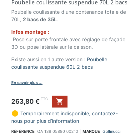
Poubelle coulissante suspendue 70L 2 bacs
Poubelle coulissante d'une contenance totale de
70L,
2 bacs de 35L
.
Infos montage :
Pose sur porte frontale avec réglage de façade
3D ou pose latérale sur le caisson.
Existe aussi en 1 autre version :
Poubelle
coulissante suspendue 60L 2 bacs
En savoir plus ...
Prix
TTC
263,80 €


Temporairement indisponible, contactez-
nous pour plus d’information
RÉFÉRENCE
QA 138 05880 00210
|
MARQUE
Gollinucci