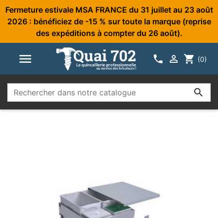
Fermeture estivale MSA FRANCE du 31 juillet au 23 août
2026 : bénéficiez de -15 % sur toute la marque (reprise
des expéditions à compter du 26 août).



shopping_cart
(0)
