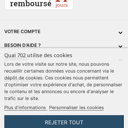
VOTRE COMPTE
BESOIN D'AIDE ?
Quai 702 utilise des cookies
À PROPOS
Lors de votre visite sur notre site, nous pouvons
recueillir certaines données vous concernant via le
dépôt de cookies. Ces cookies nous permettent
NOTRE SOCIÉTÉ
d'optimiser votre expérience d'achat, de personnaliser
contact@quai702.com
le contenu et les annonces ou encore d'analyser le
02 98 55 93 94
trafic sur le site.
702 Tourne-Ici
Plus d'informations
Personnaliser les cookies
Route de la mer
29720 TREOGAT - France
REJETER TOUT