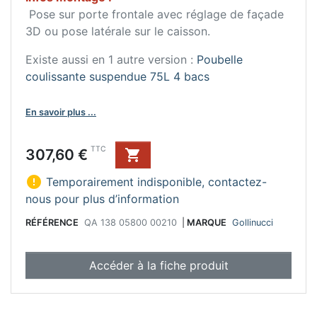
Pose sur porte frontale avec réglage de façade
3D ou pose latérale sur le caisson.
Existe aussi en 1 autre version :
Poubelle
coulissante suspendue 75L 4 bacs
En savoir plus ...
Prix
TTC
307,60 €


Temporairement indisponible, contactez-
nous pour plus d’information
RÉFÉRENCE
QA 138 05800 00210
|
MARQUE
Gollinucci
Accéder à la fiche produit