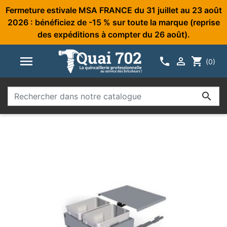
Fermeture estivale MSA FRANCE du 31 juillet au 23 août
2026 : bénéficiez de -15 % sur toute la marque (reprise
des expéditions à compter du 26 août).



shopping_cart
(0)
