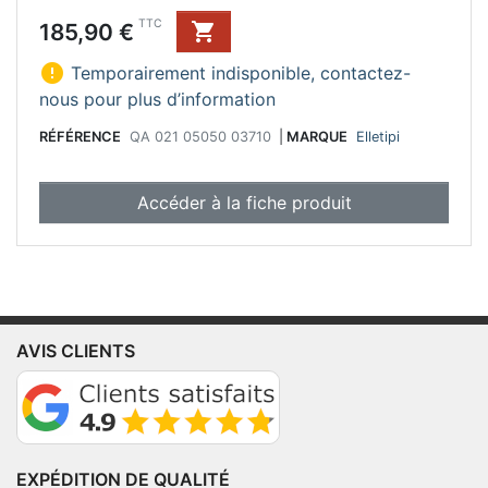
Prix
TTC
185,90 €


Temporairement indisponible, contactez-
nous pour plus d’information
RÉFÉRENCE
QA 021 05050 03710
|
MARQUE
Elletipi
Accéder à la fiche produit
AVIS CLIENTS
EXPÉDITION DE QUALITÉ