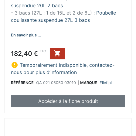
suspendue 20L 2 bacs
- 3 bacs (27L : 1 de 15L et 2 de 6L) :
Poubelle
coulissante suspendue 27L 3 bacs
En savoir plus ...
Prix
TTC
182,40 €


Temporairement indisponible, contactez-
nous pour plus d’information
RÉFÉRENCE
QA 021 05050 03010
|
MARQUE
Elletipi
Accéder à la fiche produit