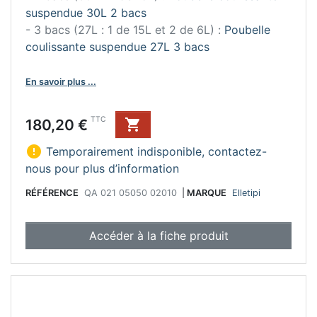
suspendue 30L 2 bacs
- 3 bacs (27L : 1 de 15L et 2 de 6L) :
Poubelle
coulissante suspendue 27L 3 bacs
En savoir plus ...
Prix
TTC
180,20 €


Temporairement indisponible, contactez-
nous pour plus d’information
RÉFÉRENCE
QA 021 05050 02010
|
MARQUE
Elletipi
Accéder à la fiche produit