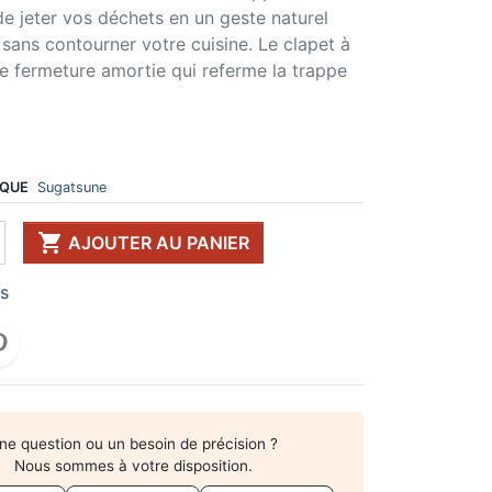
e jeter vos déchets en un geste naturel
 DE TABLE ET
ERIE ET FIXATION
ÉVIER ET MITIGEUR
sans contourner votre cuisine. Le clapet à
CK
e vis
Evier et cuve
e fermeture amortie qui referme la trappe
 de table
u
Mitigeur
pour plan de travail
ent d'assemblage
Vidange
 télescopique
on et excentrique
Bacs et accessoires
ssoires pour pied
llon
Distributeur à savon
Broyeur de déchets
QUE
Sugatsune
Egouttoir à vaisselle
Produit d'entretien

AJOUTER AU PANIER
IR EN KIT
UFFE-EAU SOUS ÉVIER
rs
ESSOIRES POUR ÉLECTROMÉNAGER
ne question ou un besoin de précision ?
Nous sommes à votre disposition.