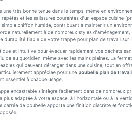
re une très bonne tenue dans le temps, même en environne
 répétés et les salissures courantes d'un espace cuisine (p
un simple chiffon humide, contribuant à maintenir un enviro
ccorde naturellement à de nombreux styles d'aménagement, qu
durabilité fiable de votre trappe pour plan de travail sur 
tique et intuitive pour évacuer rapidement vos déchets san
n fluide au quotidien, même avec les mains pleines. La fermet
réables qui peuvent déranger dans une cuisine, tout en off
particulièrement appréciée pour une
poubelle plan de travail
ent essentiel à chaque usage.
appe encastrable s'intègre facilement dans de nombreux pr
a plus adaptée à votre espace, à l'horizontale ou à la vertica
e carrée de poubelle apporte une finition discrète et fonct
roposée.