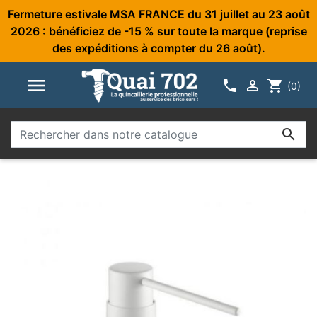
Fermeture estivale MSA FRANCE du 31 juillet au 23 août
2026 : bénéficiez de -15 % sur toute la marque (reprise
des expéditions à compter du 26 août).



shopping_cart
(0)
