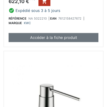
Prix
622,10 €

produit à vaisselle facilite le quotidien de la
cuisine et convainc par son maniement

Expédié sous 3 à 5 jours
confortable.
RÉFÉRENCE
NA 5022210
|
EAN
7612158427672
|
MARQUE
KWC
Accéder à la fiche produit