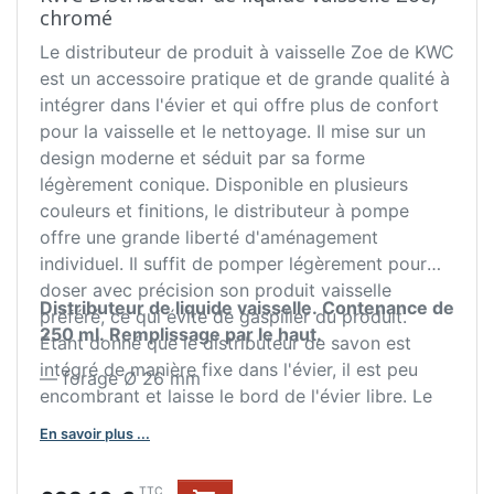
chromé
Le distributeur de produit à vaisselle Zoe de KWC
est un accessoire pratique et de grande qualité à
intégrer dans l'évier et qui offre plus de confort
pour la vaisselle et le nettoyage. Il mise sur un
design moderne et séduit par sa forme
légèrement conique. Disponible en plusieurs
couleurs et finitions, le distributeur à pompe
offre une grande liberté d'aménagement
individuel. Il suffit de pomper légèrement pour
doser avec précision son produit vaisselle
Distributeur de liquide vaisselle. Contenance de
préféré, ce qui évite de gaspiller du produit.
250 ml. Remplissage par le haut.
Étant donné que le distributeur de savon est
intégré de manière fixe dans l'évier, il est peu
— forage Ø 26 mm
encombrant et laisse le bord de l'évier libre. Le
matériau utilisé se caractérise par sa longévité,
En savoir plus ...
sa robustesse et sa facilité d'entretien. Grâce au
remplissage facile par le haut, le distributeur de
TTC