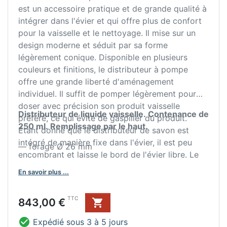
est un accessoire pratique et de grande qualité à
intégrer dans l'évier et qui offre plus de confort
pour la vaisselle et le nettoyage. Il mise sur un
design moderne et séduit par sa forme
légèrement conique. Disponible en plusieurs
couleurs et finitions, le distributeur à pompe
offre une grande liberté d'aménagement
individuel. Il suffit de pomper légèrement pour
doser avec précision son produit vaisselle
Distributeur de liquide vaisselle. Contenance de
préféré, ce qui évite de gaspiller du produit.
250 ml. Remplissage par le haut.
Étant donné que le distributeur de savon est
intégré de manière fixe dans l'évier, il est peu
— forage Ø 26 mm
encombrant et laisse le bord de l'évier libre. Le
matériau utilisé se caractérise par sa longévité,
En savoir plus ...
sa robustesse et sa facilité d'entretien. Grâce au
remplissage facile par le haut, le distributeur de
Prix
TTC
843,00 €

produit à vaisselle facilite le quotidien de la
cuisine et convainc par son maniement

Expédié sous 3 à 5 jours