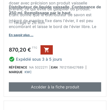
doser avec précision son produit vaisselle
Distributeur de liquide vaisselle. Contenance de
préféré, ce qui évite de gaspiller du produit.
250 ml. Remplissage par le haut.
Étant donné que le distributeur de savon est
intégré de manière fixe dans l'évier, il est peu
— forage Ø 26 mm
encombrant et laisse le bord de l'évier libre. Le
matériau utilisé se caractérise par sa longévité,
En savoir plus ...
sa robustesse et sa facilité d'entretien. Grâce au
remplissage facile par le haut, le distributeur de
Prix
TTC
870,20 €

produit à vaisselle facilite le quotidien de la
cuisine et convainc par son maniement

Expédié sous 3 à 5 jours
confortable.
RÉFÉRENCE
NA 5022211
|
EAN
7612158427689
|
MARQUE
KWC
Accéder à la fiche produit