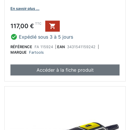
En savoir plus ...
Prix
TTC
117,00 €


Expédié sous 3 à 5 jours
RÉFÉRENCE
FA 115924
|
EAN
3431541159242
|
MARQUE
Fartools
Accéder à la fiche produit