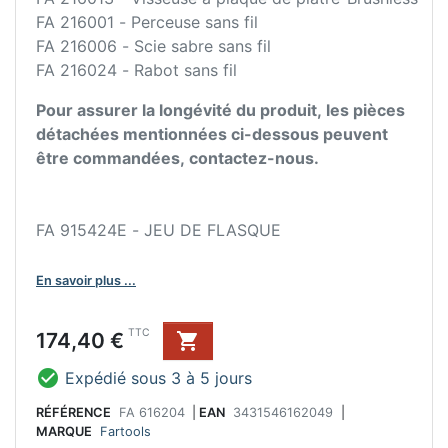
FA 216001 - Perceuse sans fil
FA 216006 - Scie sabre sans fil
FA 216024 - Rabot sans fil
Pour assurer la longévité du produit, les pièces
détachées mentionnées ci-dessous peuvent
être commandées, contactez-nous.
FA 915424E - JEU DE FLASQUE
En savoir plus ...
Prix
TTC
174,40 €


Expédié sous 3 à 5 jours
RÉFÉRENCE
FA 616204
|
EAN
3431546162049
|
MARQUE
Fartools