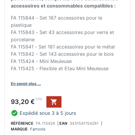
accessoires et consommables compatibles :
FA 115844 - Set 167 accessoires pour le
plastique
FA 115843 - Set 43 accessoires pour verre et
porcelaine
FA 115841 - Set 181 accessoires pour le métal
FA 115842 - Set 143 accessoires pour le bois
FA 115424 - Mini Meuleuse
FA 115425 - Flexible et Etau Mini Meuleuse
En savoir plus ...
Prix
TTC
93,20 €


Expédié sous 3 à 5 jours
RÉFÉRENCE
FA 115426
|
EAN
3431541154261
|
MARQUE
Fartools