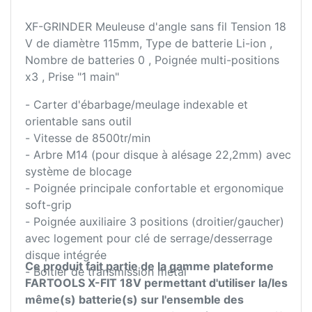
XF-GRINDER Meuleuse d'angle sans fil Tension 18
V de diamètre 115mm, Type de batterie Li-ion ,
Nombre de batteries 0 , Poignée multi-positions
x3 , Prise "1 main"
- Carter d'ébarbage/meulage indexable et
orientable sans outil
- Vitesse de 8500tr/min
- Arbre M14 (pour disque à alésage 22,2mm) avec
système de blocage
- Poignée principale confortable et ergonomique
soft-grip
- Poignée auxiliaire 3 positions (droitier/gaucher)
avec logement pour clé de serrage/desserrage
disque intégrée
Ce produit fait partie de la gamme plateforme
- Boitier de transmission métal
FARTOOLS X-FIT 18V permettant d'utiliser la/les
même(s) batterie(s) sur l'ensemble des