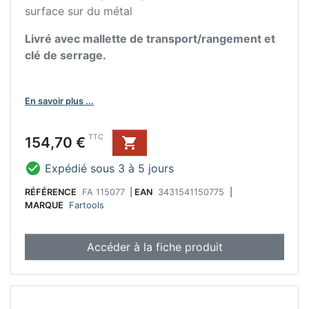
surface sur du métal
Livré avec mallette de transport/rangement et
clé de serrage.
En savoir plus ...
Prix
TTC
154,70 €


Expédié sous 3 à 5 jours
RÉFÉRENCE
FA 115077
|
EAN
3431541150775
|
MARQUE
Fartools
Accéder à la fiche produit