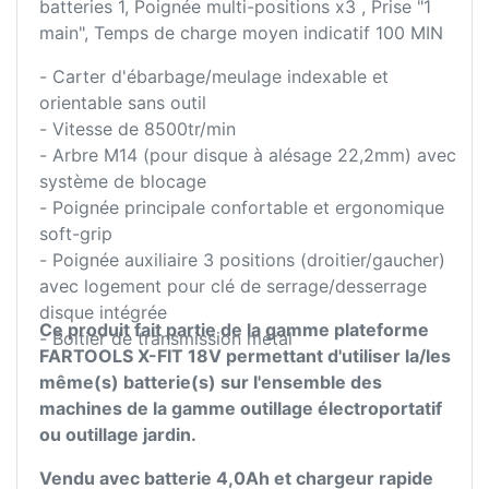
batteries 1, Poignée multi-positions x3 , Prise "1
main", Temps de charge moyen indicatif 100 MIN
- Carter d'ébarbage/meulage indexable et
orientable sans outil
- Vitesse de 8500tr/min
- Arbre M14 (pour disque à alésage 22,2mm) avec
système de blocage
- Poignée principale confortable et ergonomique
soft-grip
- Poignée auxiliaire 3 positions (droitier/gaucher)
avec logement pour clé de serrage/desserrage
disque intégrée
Ce produit fait partie de la gamme plateforme
- Boitier de transmission métal
FARTOOLS X-FIT 18V permettant d'utiliser la/les
même(s) batterie(s) sur l'ensemble des
machines de la gamme outillage électroportatif
ou outillage jardin.
Vendu avec batterie 4,0Ah et chargeur rapide