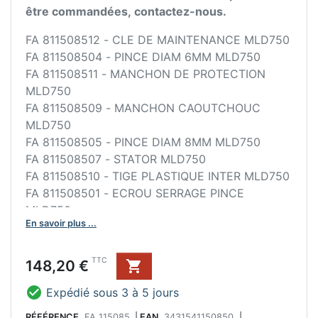
être commandées, contactez-nous.
FA 811508512 - CLE DE MAINTENANCE MLD750
FA 811508504 - PINCE DIAM 6MM MLD750
FA 811508511 - MANCHON DE PROTECTION
MLD750
FA 811508509 - MANCHON CAOUTCHOUC
MLD750
FA 811508505 - PINCE DIAM 8MM MLD750
FA 811508507 - STATOR MLD750
FA 811508510 - TIGE PLASTIQUE INTER MLD750
FA 811508501 - ECROU SERRAGE PINCE
MLD750
En savoir plus ...
FA 811508506 - VARIATEUR DE VITESSE
MLD750
FA 811508508 - CHARBONS MLD750
Prix
TTC
148,20 €

FA 811508502 - INTER M/A MLD750

Expédié sous 3 à 5 jours
FA 811508503 - INDUIT MLD750
RÉFÉRENCE
FA 115085
|
EAN
3431541150850
|