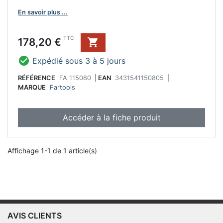
En savoir plus ...
Prix
TTC
178,20 €


Expédié sous 3 à 5 jours
RÉFÉRENCE
FA 115080
|
EAN
3431541150805
|
MARQUE
Fartools
Accéder à la fiche produit
Affichage 1-1 de 1 article(s)
AVIS CLIENTS