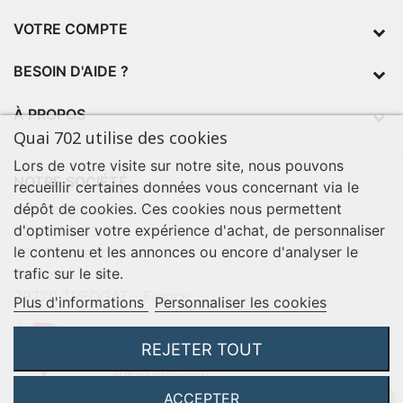
VOTRE COMPTE
BESOIN D'AIDE ?
À PROPOS
Quai 702 utilise des cookies
Lors de votre visite sur notre site, nous pouvons
NOTRE SOCIÉTÉ
recueillir certaines données vous concernant via le
dépôt de cookies. Ces cookies nous permettent
contact@quai702.com
d'optimiser votre expérience d'achat, de personnaliser
02 98 55 93 94
le contenu et les annonces ou encore d'analyser le
702 Tourne-Ici
trafic sur le site.
Route de la mer
29720 TREOGAT - France
Plus d'informations
Personnaliser les cookies
REJETER TOUT
ACCEPTER
©2026 Q702