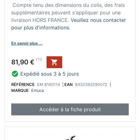
Compte tenu des dimensions du colis, des frais
supplémentaires peuvent s'appliquer pour une
livraison HORS FRANCE.
Veuillez nous contacter
pour plus d'informations
.
En savoir plus ...
Prix
TTC
81,90 €


Expédié sous 3 à 5 jours
RÉFÉRENCE
EM 8160114
|
EAN
8432393290072
|
MARQUE
Emuca
Accéder à la fiche produit