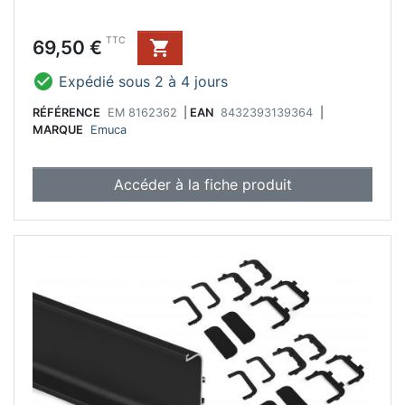
Prix
TTC
69,50 €


Expédié sous 2 à 4 jours
RÉFÉRENCE
EM 8162362
|
EAN
8432393139364
|
MARQUE
Emuca
Accéder à la fiche produit