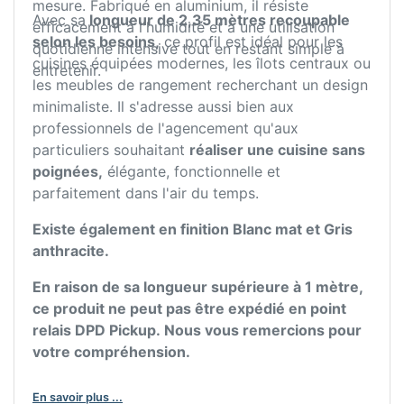
mesure. Fabriqué en aluminium, il résiste
Avec sa
longueur de 2,35 mètres recoupable
efficacement à l'humidité et à une utilisation
selon les besoins,
ce profil est idéal pour les
quotidienne intensive tout en restant simple à
cuisines équipées modernes, les îlots centraux ou
entretenir.
les meubles de rangement recherchant un design
minimaliste. Il s'adresse aussi bien aux
professionnels de l'agencement qu'aux
particuliers souhaitant
réaliser une cuisine sans
poignées,
élégante, fonctionnelle et
parfaitement dans l'air du temps.
Existe également en finition Blanc mat et Gris
anthracite.
En raison de sa longueur supérieure à 1 mètre,
ce produit ne peut pas être expédié en point
relais DPD Pickup. Nous vous remercions pour
votre compréhension.
En savoir plus ...