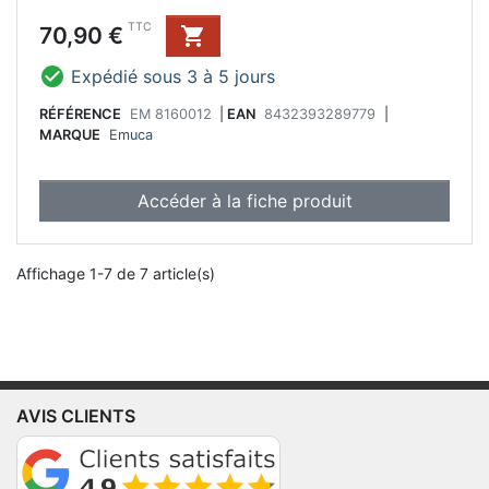
Prix
TTC
70,90 €


Expédié sous 3 à 5 jours
RÉFÉRENCE
EM 8160012
|
EAN
8432393289779
|
MARQUE
Emuca
Accéder à la fiche produit
Affichage 1-7 de 7 article(s)
AVIS CLIENTS