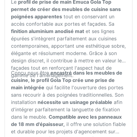
Le
profil de prise de main Emuca Gola Top
permet de créer des meubles de cuisine sans
poignées apparentes
tout en conservant un
accès confortable aux portes et façades. Sa
finition aluminium anodisé mat
et ses lignes
épurées s'intègrent parfaitement aux cuisines
contemporaines, apportant une esthétique sobre,
élégante et résolument moderne. Grâce à son
design discret, il contribue à mettre en valeur les
façades tout en renforçant l'aspect haut de
Conçu pour être
encastré dans les meubles de
gamme de l'aménagement.
cuisine, le profil Gola Top crée une prise de
main intégrée
qui facilite l'ouverture des portes
sans recourir à des poignées traditionnelles. Son
installation
nécessite un usinage préalable
afin
d'intégrer parfaitement la languette de fixation
dans le meuble.
Compatible avec les panneaux
de 18 mm d'épaisseur,
il offre une solution fiable
et durable pour les projets d'agencement sur