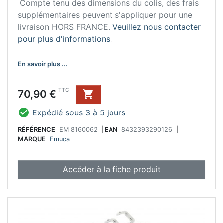
Compte tenu des dimensions du colis, des frais
supplémentaires peuvent s'appliquer pour une
livraison HORS FRANCE.
Veuillez nous contacter
pour plus d'informations
.
En savoir plus ...
Prix
TTC
70,90 €


Expédié sous 3 à 5 jours
RÉFÉRENCE
EM 8160062
|
EAN
8432393290126
|
MARQUE
Emuca
Accéder à la fiche produit