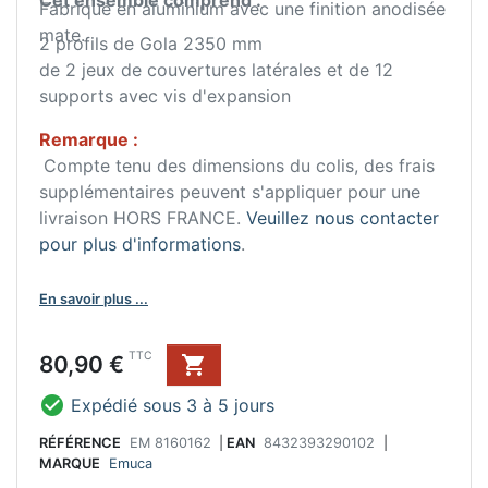
Cet ensemble comprend :
Fabriqué en aluminium avec une finition anodisée
mate.
2 profils de Gola 2350 mm
de 2 jeux de couvertures latérales et de 12
supports avec vis d'expansion
Remarque :
Compte tenu des dimensions du colis, des frais
supplémentaires peuvent s'appliquer pour une
livraison HORS FRANCE.
Veuillez nous contacter
pour plus d'informations
.
En savoir plus ...
Prix
TTC
80,90 €


Expédié sous 3 à 5 jours
RÉFÉRENCE
EM 8160162
|
EAN
8432393290102
|
MARQUE
Emuca