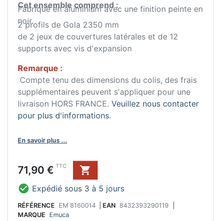
Cet ensemble comprend :
Fabriqué en aluminium avec une finition peinte en
noir.
2 profils de Gola 2350 mm
de 2 jeux de couvertures latérales et de 12
supports avec vis d'expansion
Remarque :
Compte tenu des dimensions du colis, des frais
supplémentaires peuvent s'appliquer pour une
livraison HORS FRANCE.
Veuillez nous contacter
pour plus d'informations
.
En savoir plus ...
Prix
TTC
71,90 €


Expédié sous 3 à 5 jours
RÉFÉRENCE
EM 8160014
|
EAN
8432393290119
|
MARQUE
Emuca