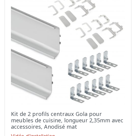
Kit de 2 profils centraux Gola pour
meubles de cuisine, longueur 2,35mm avec
accessoires, Anodisé mat