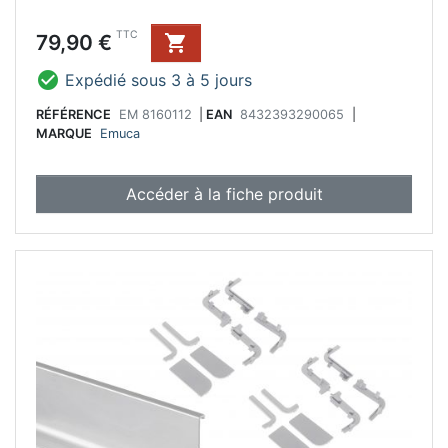
Prix
TTC
79,90 €


Expédié sous 3 à 5 jours
RÉFÉRENCE
EM 8160112
|
EAN
8432393290065
|
MARQUE
Emuca
Accéder à la fiche produit