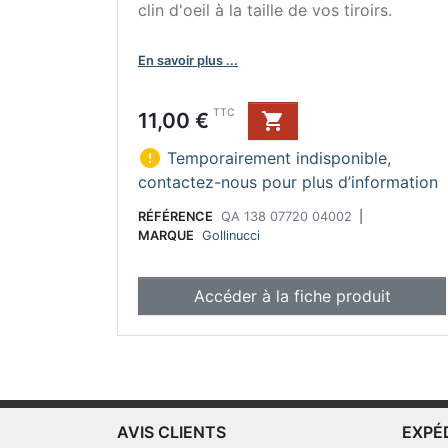
clin d'oeil à la taille de vos tiroirs.
En savoir plus ...
Prix
TTC
11,00 €


Temporairement indisponible,
contactez-nous pour plus d’information
RÉFÉRENCE
QA 138 07720 04002
|
MARQUE
Gollinucci
Accéder à la fiche produit
AVIS CLIENTS
EXPÉ