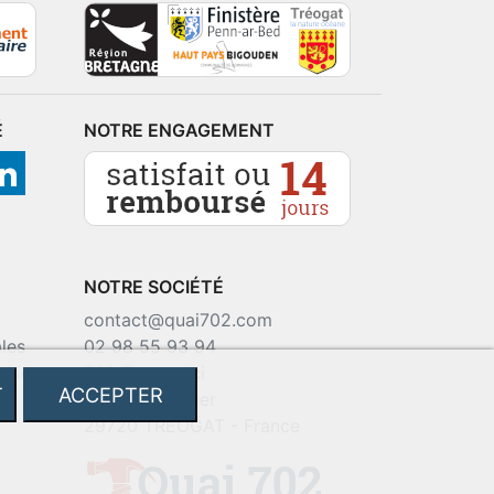
É
NOTRE ENGAGEMENT
NOTRE SOCIÉTÉ
contact@quai702.com
les
02 98 55 93 94
okies
702 Tourne-Ici
T
ACCEPTER
Route de la mer
29720 TREOGAT - France