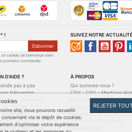
 !
SUIVEZ NOTRE ACTUALIT
S’abonner
t un cadeau de bienvenue dans
 la première commande)
N D'AIDE ?
À PROPOS
nde pas à pas
Qui sommes-nous ?
ions fréquentes
CGV
-
CGU
-
Mentions léga
ison des commandes
Données personnelles
-
Co
cookies
REJETER TOU
r de produit
Paiement sécurisé
 notre site, nous pouvons recueillir
de de devis
Préparation des colis
 concernant via le dépôt de cookies.
ir une remise
Récolte des avis clients
ttent d'optimiser votre expérience
ns et Professionnels
Nos marques
er le contenu et les annonces ou