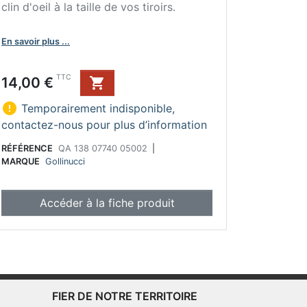
clin d'oeil à la taille de vos tiroirs.
En savoir plus ...
Prix
TTC
14,00 €


Temporairement indisponible,
contactez-nous pour plus d’information
RÉFÉRENCE
QA 138 07740 05002
|
MARQUE
Gollinucci
Accéder à la fiche produit
FIER DE NOTRE TERRITOIRE