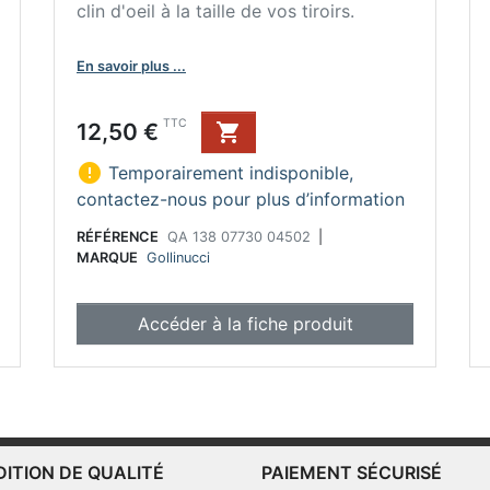
clin d'oeil à la taille de vos tiroirs.
En savoir plus ...
Prix
TTC
12,50 €


Temporairement indisponible,
contactez-nous pour plus d’information
RÉFÉRENCE
QA 138 07730 04502
|
MARQUE
Gollinucci
Accéder à la fiche produit
DITION DE QUALITÉ
PAIEMENT SÉCURISÉ