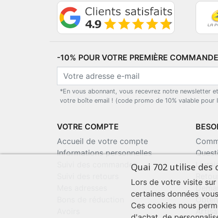
-10% POUR VOTRE PREMIÈRE COMMANDE*
*En vous abonnant, vous recevrez notre newsletter e
votre boîte email ! (code promo de 10% valable pour
VOTRE COMPTE
BESOI
Accueil de votre compte
Comma
Informations personnelles
Quest
Suivi des commandes
Livra
Quai 702 utilise des 
Suivi des retours
Retou
Lors de votre visite sur
Mes adresses
Deman
certaines données vous
Bons de réduction
Obten
Ces cookies nous perme
Avoirs
Artisa
d'achat, de personnalis