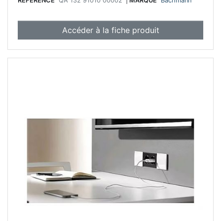
RÉFÉRENCE
QA 132 91010 00002
|
MARQUE
Bachmann
Accéder à la fiche produit