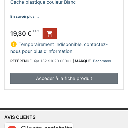
Cache plastique couleur Blanc
En savoir plus ...
Prix
TTC
19,30 €


Temporairement indisponible, contactez-
nous pour plus d’information
RÉFÉRENCE
QA 132 91020 00001
|
MARQUE
Bachmann
Accéder à la fiche produit
AVIS CLIENTS