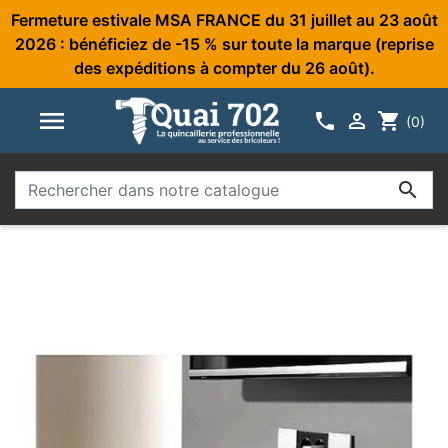
Fermeture estivale MSA FRANCE du 31 juillet au 23 août
2026 : bénéficiez de -15 % sur toute la marque (reprise
des expéditions à compter du 26 août).



shopping_cart
(0)
