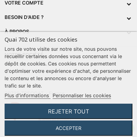
VOTRE COMPTE
BESOIN D'AIDE ?
À PROPOS
Quai 702 utilise des cookies
Lors de votre visite sur notre site, nous pouvons
NOTRE SOCIÉTÉ
recueillir certaines données vous concernant via le
dépôt de cookies. Ces cookies nous permettent
contact@quai702.com
d'optimiser votre expérience d'achat, de personnaliser
02 98 55 93 94
le contenu et les annonces ou encore d'analyser le
702 Tourne-Ici
trafic sur le site.
Route de la mer
29720 TREOGAT - France
Plus d'informations
Personnaliser les cookies
REJETER TOUT
ACCEPTER
©2026 Q702