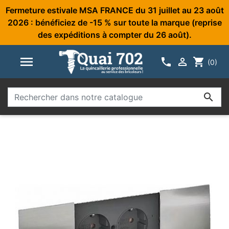
Fermeture estivale MSA FRANCE du 31 juillet au 23 août
2026 : bénéficiez de -15 % sur toute la marque (reprise
des expéditions à compter du 26 août).



shopping_cart
(0)
