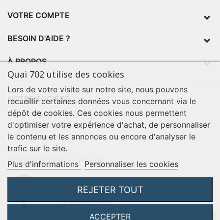
VOTRE COMPTE
BESOIN D'AIDE ?
À PROPOS
Quai 702 utilise des cookies
Lors de votre visite sur notre site, nous pouvons
NOTRE SOCIÉTÉ
recueillir certaines données vous concernant via le
dépôt de cookies. Ces cookies nous permettent
contact@quai702.com
d'optimiser votre expérience d'achat, de personnaliser
02 98 55 93 94
le contenu et les annonces ou encore d'analyser le
702 Tourne-Ici
trafic sur le site.
Route de la mer
29720 TREOGAT - France
Plus d'informations
Personnaliser les cookies
REJETER TOUT
ACCEPTER
©2026 Q702