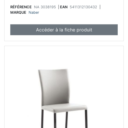
RÉFÉRENCE
NA 3038195
|
EAN
5411312130432
|
MARQUE
Naber
Accéder à la fiche produit