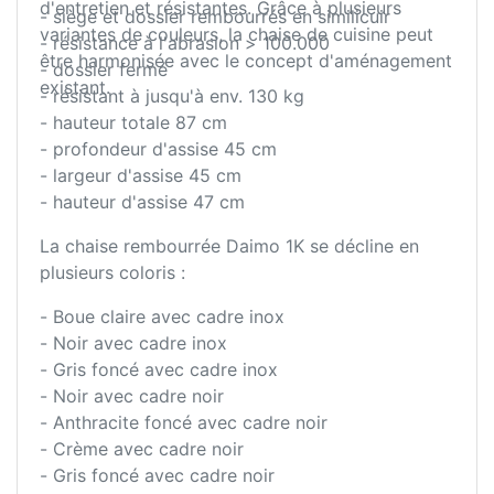
d'entretien et résistantes. Grâce à plusieurs
- siège et dossier rembourrés en similicuir
variantes de couleurs, la chaise de cuisine peut
- résistance à l'abrasion > 100.000
être harmonisée avec le concept d'aménagement
- dossier fermé
existant.
- résistant à jusqu'à env. 130 kg
- hauteur totale 87 cm
- profondeur d'assise 45 cm
- largeur d'assise 45 cm
- hauteur d'assise 47 cm
La chaise rembourrée Daimo 1K se décline en
plusieurs coloris :
- Boue claire avec cadre inox
- Noir avec cadre inox
- Gris foncé avec cadre inox
- Noir avec cadre noir
- Anthracite foncé avec cadre noir
- Crème avec cadre noir
- Gris foncé avec cadre noir