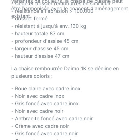
variantes de couleurs, la chaise de cuisine peut
- siège et dossier rembourrés en similicuir
être harmonisée avec le concept d'aménagement
- résistance à l'abrasion > 100.000
existant.
- dossier fermé
- résistant à jusqu'à env. 130 kg
- hauteur totale 87 cm
- profondeur d'assise 45 cm
- largeur d'assise 45 cm
- hauteur d'assise 47 cm
La chaise rembourrée Daimo 1K se décline en
plusieurs coloris :
- Boue claire avec cadre inox
- Noir avec cadre inox
- Gris foncé avec cadre inox
- Noir avec cadre noir
- Anthracite foncé avec cadre noir
- Crème avec cadre noir
- Gris foncé avec cadre noir