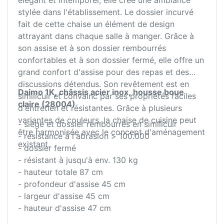
élégant et intemporel, elle crée une ambiance
stylée dans l'établissement. Le dossier incurvé
fait de cette chaise un élément de design
attrayant dans chaque salle à manger. Grâce à
son assise et à son dossier rembourrés
confortables et à son dossier fermé, elle offre un
grand confort d'assise pour des repas et des
discussions détendus. Son revêtement est en
Daimo 1K, châssis acier inox, housse boue
similicuir et convainc par ses propriétés faciles
claire (28004)
d'entretien et résistantes. Grâce à plusieurs
variantes de couleurs, la chaise de cuisine peut
- siège et dossier rembourrés en similicuir
être harmonisée avec le concept d'aménagement
- résistance à l'abrasion > 100.000
existant.
- dossier fermé
- résistant à jusqu'à env. 130 kg
- hauteur totale 87 cm
- profondeur d'assise 45 cm
- largeur d'assise 45 cm
- hauteur d'assise 47 cm