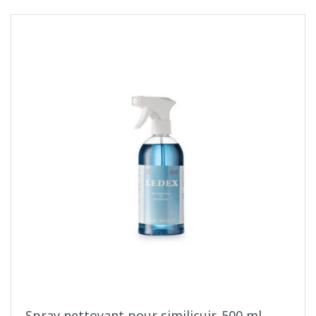
Spray nettoyant pour similicuir, 500 ml