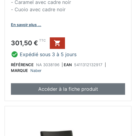
- Caramel avec cadre noir
- Cuoio avec cadre noir
En savoir plus ...
Prix
TTC
301,50 €


Expédié sous 3 à 5 jours
RÉFÉRENCE
NA 3038196
|
EAN
5411312132917
|
MARQUE
Naber
Accéder à la fiche produit