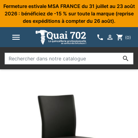
Fermeture estivale MSA FRANCE du 31 juillet au 23 août
2026 : bénéficiez de -15 % sur toute la marque (reprise
des expéditions à compter du 26 août).



shopping_cart
(0)
