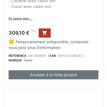
- Caramel avec cadre noir
- Cuoio avec cadre noir
En savoir plus ...
Prix
TTC
309,10 €


Temporairement indisponible, contactez-
nous pour plus d’information
RÉFÉRENCE
NA 3038191
|
EAN
5411312129429
|
MARQUE
Naber
Accéder à la fiche produit