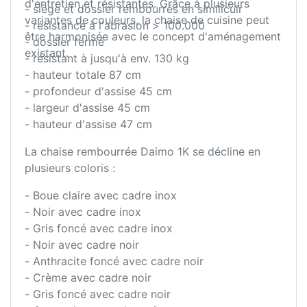
d'entretien et résistantes. Grâce à plusieurs
- siège et dossier rembourrés en similicuir
variantes de couleurs, la chaise de cuisine peut
- résistance à l'abrasion > 100.000
être harmonisée avec le concept d'aménagement
- dossier fermé
existant.
- résistant à jusqu'à env. 130 kg
- hauteur totale 87 cm
- profondeur d'assise 45 cm
- largeur d'assise 45 cm
- hauteur d'assise 47 cm
La chaise rembourrée Daimo 1K se décline en
plusieurs coloris :
- Boue claire avec cadre inox
- Noir avec cadre inox
- Gris foncé avec cadre inox
- Noir avec cadre noir
- Anthracite foncé avec cadre noir
- Crème avec cadre noir
- Gris foncé avec cadre noir