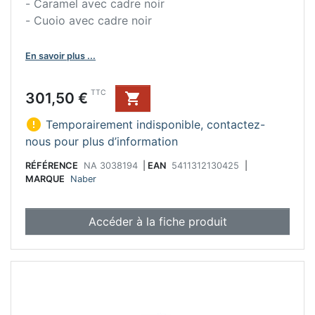
- Caramel avec cadre noir
- Cuoio avec cadre noir
En savoir plus ...
Prix
TTC
301,50 €


Temporairement indisponible, contactez-
nous pour plus d’information
RÉFÉRENCE
NA 3038194
|
EAN
5411312130425
|
MARQUE
Naber
Accéder à la fiche produit