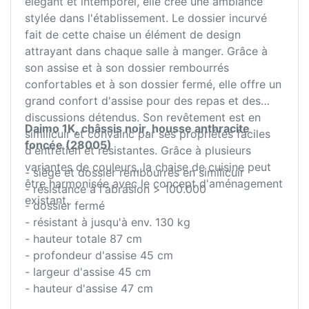
élégant et intemporel, elle crée une ambiance
stylée dans l'établissement. Le dossier incurvé
fait de cette chaise un élément de design
attrayant dans chaque salle à manger. Grâce à
son assise et à son dossier rembourrés
confortables et à son dossier fermé, elle offre un
grand confort d'assise pour des repas et des
discussions détendus. Son revêtement est en
Daimo 1K, châssis noir, housse anthracite
similicuir et convainc par ses propriétés faciles
foncée (28005)
d'entretien et résistantes. Grâce à plusieurs
variantes de couleurs, la chaise de cuisine peut
- siège et dossier rembourrés en similicuir
être harmonisée avec le concept d'aménagement
- résistance à l'abrasion > 100.000
existant.
- dossier fermé
- résistant à jusqu'à env. 130 kg
- hauteur totale 87 cm
- profondeur d'assise 45 cm
- largeur d'assise 45 cm
- hauteur d'assise 47 cm