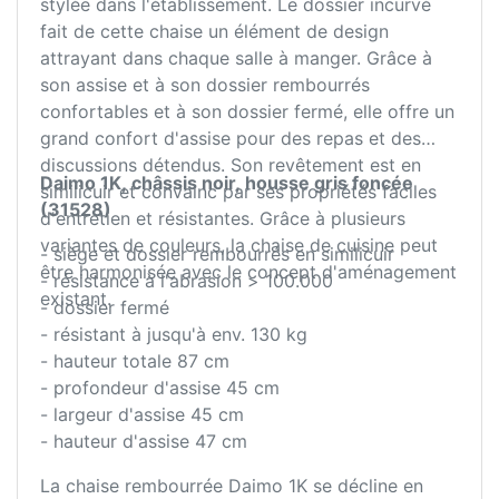
stylée dans l'établissement. Le dossier incurvé
fait de cette chaise un élément de design
attrayant dans chaque salle à manger. Grâce à
son assise et à son dossier rembourrés
confortables et à son dossier fermé, elle offre un
grand confort d'assise pour des repas et des
discussions détendus. Son revêtement est en
Daimo 1K, châssis noir, housse gris foncée
similicuir et convainc par ses propriétés faciles
(31528)
d'entretien et résistantes. Grâce à plusieurs
variantes de couleurs, la chaise de cuisine peut
- siège et dossier rembourrés en similicuir
être harmonisée avec le concept d'aménagement
- résistance à l'abrasion > 100.000
existant.
- dossier fermé
- résistant à jusqu'à env. 130 kg
- hauteur totale 87 cm
- profondeur d'assise 45 cm
- largeur d'assise 45 cm
- hauteur d'assise 47 cm
La chaise rembourrée Daimo 1K se décline en