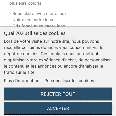
plusieurs coloris :
- Boue claire avec cadre inox
- Noir avec cadre inox
- Gris foncé avec cadre inox
- Noir avec cadre noir
Quai 702 utilise des cookies
- Anthracite foncé avec cadre noir
Lors de votre visite sur notre site, nous pouvons
- Crème avec cadre noir
recueillir certaines données vous concernant via le
- Gris foncé avec cadre noir
dépôt de cookies. Ces cookies nous permettent
- Caramel avec cadre noir
d'optimiser votre expérience d'achat, de personnaliser
- Cuoio avec cadre noir
le contenu et les annonces ou encore d'analyser le
trafic sur le site.
En savoir plus ...
Plus d'informations
Personnaliser les cookies
Prix
TTC
301,50 €

REJETER TOUT

Temporairement indisponible, contactez-
nous pour plus d’information
ACCEPTER