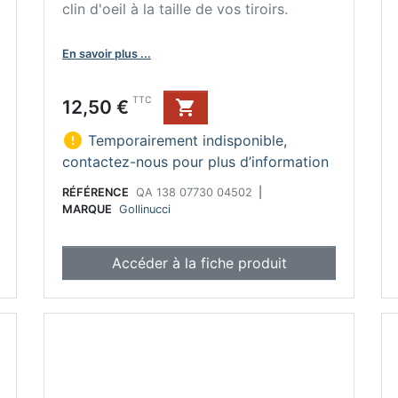
clin d'oeil à la taille de vos tiroirs.
En savoir plus ...
Prix
TTC
12,50 €


Temporairement indisponible,
contactez-nous pour plus d’information
RÉFÉRENCE
QA 138 07730 04502
|
MARQUE
Gollinucci
Accéder à la fiche produit