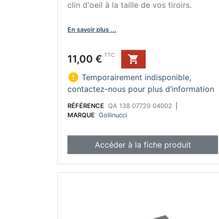
clin d'oeil à la taille de vos tiroirs.
En savoir plus ...
Prix
TTC
11,00 €


Temporairement indisponible,
contactez-nous pour plus d’information
RÉFÉRENCE
QA 138 07720 04002
|
MARQUE
Gollinucci
Accéder à la fiche produit