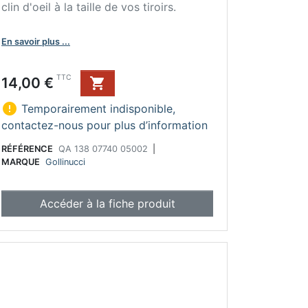
clin d'oeil à la taille de vos tiroirs.
En savoir plus ...
Prix
TTC
14,00 €


Temporairement indisponible,
contactez-nous pour plus d’information
RÉFÉRENCE
QA 138 07740 05002
|
MARQUE
Gollinucci
Accéder à la fiche produit